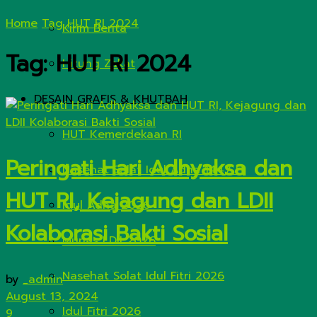
Home
Tag
HUT RI 2024
Kirim Berita
Tag:
HUT RI 2024
Hitung Zakat
DESAIN GRAFIS & KHUTBAH
HUT Kemerdekaan RI
Peringati Hari Adhyaksa dan
Nasehat Salat Idul Adha 1447 H
HUT RI, Kejagung dan LDII
Idul Adha 2026
Kolaborasi Bakti Sosial
Munas LDII 2026
Nasehat Solat Idul Fitri 2026
by
_admin
August 13, 2024
Idul Fitri 2026
9