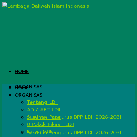
HOME
ORGANISASI
HOME
ORGANISASI
Tentang LDII
Tentang LDII
AD / ART LDII
Susunan Pengurus DPP LDII 2026-2031
AD / ART LDII
8 Pokok Pikiran LDII
Fatwa MUI
Susunan Pengurus DPP LDII 2026-2031