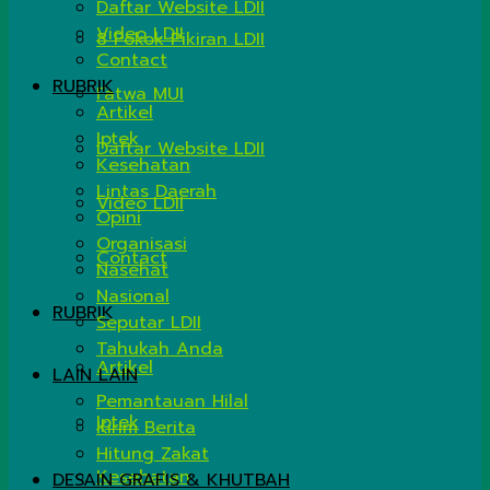
Daftar Website LDII
Video LDII
8 Pokok Pikiran LDII
Contact
RUBRIK
Fatwa MUI
Artikel
Iptek
Daftar Website LDII
Kesehatan
Lintas Daerah
Video LDII
Opini
Organisasi
Contact
Nasehat
Nasional
RUBRIK
Seputar LDII
Tahukah Anda
Artikel
LAIN LAIN
Pemantauan Hilal
Iptek
Kirim Berita
Hitung Zakat
Kesehatan
DESAIN GRAFIS & KHUTBAH