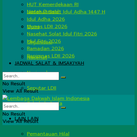
HUT Kemerdekaan RI
Lintas Daerah
Nasehat Salat Idul Adha 1447 H
Idul Adha 2026
Munas LDII 2026
Opini
Nasehat Solat Idul Fitri 2026
Idul Fitri 2026
Organisasi
Ramadan 2026
Rapimnas LDII 2026
Nasehat
JADWAL SALAT & IMSAKIYAH
Nasional
No Result
Seputar LDII
View All Result
Tahukah Anda
No Result
LAIN LAIN
View All Result
Pemantauan Hilal