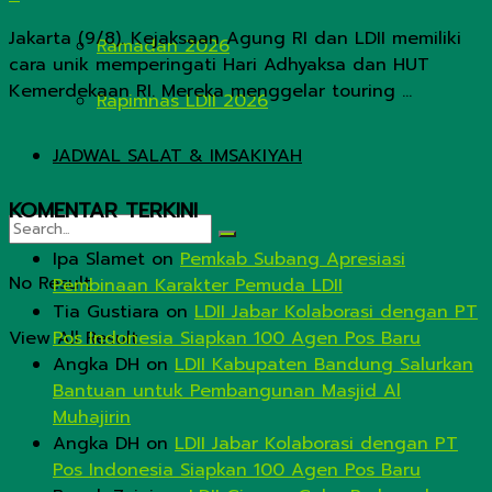
Jakarta (9/8). Kejaksaan Agung RI dan LDII memiliki
Ramadan 2026
cara unik memperingati Hari Adhyaksa dan HUT
Kemerdekaan RI. Mereka menggelar touring ...
Rapimnas LDII 2026
JADWAL SALAT & IMSAKIYAH
KOMENTAR TERKINI
Ipa Slamet
on
Pemkab Subang Apresiasi
No Result
Pembinaan Karakter Pemuda LDII
Tia Gustiara
on
LDII Jabar Kolaborasi dengan PT
View All Result
Pos Indonesia Siapkan 100 Agen Pos Baru
Angka DH
on
LDII Kabupaten Bandung Salurkan
Bantuan untuk Pembangunan Masjid Al
Muhajirin
Angka DH
on
LDII Jabar Kolaborasi dengan PT
Pos Indonesia Siapkan 100 Agen Pos Baru