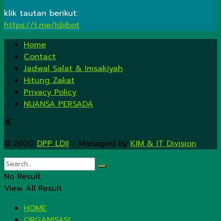
klik tautan berikut:
https://t.me/ldiibot
Home
Contact
Jadwal Salat & Imsakiyah
Hitung Zakat
Privacy Policy
NUANSA PERSADA
© 2020
DPP LDII
- Managed by
KIM & IT Division
.
No Result
View All Result
HOME
ORGANISASI