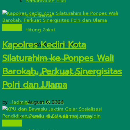
Pemantauan Hilal
Kirim Berita
Nasional
Hitung Zakat
Kapolres Kediri Kota
DESAIN GRAFIS & KHUTBAH
Silaturahim ke Ponpes Wali
HUT Kemerdekaan RI
Barokah, Perkuat Sinergisitas
Nasehat Salat Idul Adha 1447 H
Polri dan Ulama
Idul Adha 2026
by
_1admin
August 6, 2026
Munas LDII 2026
Nasehat Solat Idul Fitri 2026
Nasional