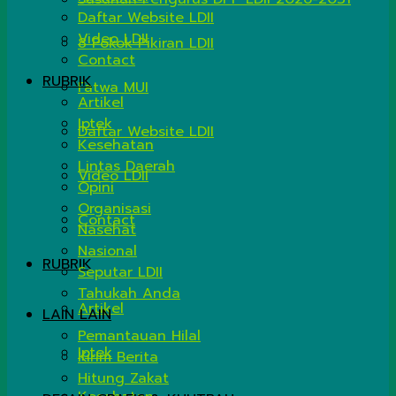
Daftar Website LDII
Video LDII
8 Pokok Pikiran LDII
Contact
RUBRIK
Fatwa MUI
Artikel
Iptek
Daftar Website LDII
Kesehatan
Lintas Daerah
Video LDII
Opini
Organisasi
Contact
Nasehat
Nasional
RUBRIK
Seputar LDII
Tahukah Anda
Artikel
LAIN LAIN
Pemantauan Hilal
Iptek
Kirim Berita
Hitung Zakat