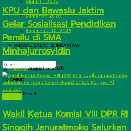
Idul Fitri 2026
KPU dan Bawaslu Jaktim
Ramadan 2026
Gelar Sosialisasi Pendidikan
Rapimnas LDII 2026
Pemilu di SMA
JADWAL SALAT & IMSAKIYAH
Minhajurrosyidin
by
_1admin
August 5, 2026
No Result
View All Result
Nasional
Wakil Ketua Komisi VIII DPR RI
Singgih Januratmoko Salurkan