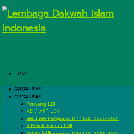
HOME
ORGANISASI
HOME
ORGANISASI
Tentang LDII
Tentang LDII
AD / ART LDII
Susunan Pengurus DPP LDII 2026-2031
AD / ART LDII
8 Pokok Pikiran LDII
Fatwa MUI
Susunan Pengurus DPP LDII 2026-2031