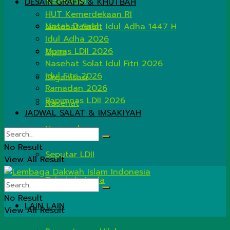
Kesehatan
DESAIN GRAFIS & KHUTBAH
HUT Kemerdekaan RI
Lintas Daerah
Nasehat Salat Idul Adha 1447 H
Idul Adha 2026
Munas LDII 2026
Opini
Nasehat Solat Idul Fitri 2026
Idul Fitri 2026
Organisasi
Ramadan 2026
Rapimnas LDII 2026
Nasehat
JADWAL SALAT & IMSAKIYAH
Nasional
No Result
Seputar LDII
View All Result
Tahukah Anda
No Result
LAIN LAIN
View All Result