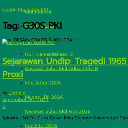
Home
Tag
G30S PKI
Kirim Berita
Tag:
G30S PKI
Hitung Zakat
DESAIN GRAFIS & KHUTBAH
HUT Kemerdekaan RI
Sejarawan Undip: Tragedi 1965
Nasehat Salat Idul Adha 1447 H
Proxi
Idul Adha 2026
by
_admin
Munas LDII 2026
September 30, 2023
0
Nasehat Solat Idul Fitri 2026
Jakarta (30/9). Guru Besar Ilmu Sejarah Universitas Dip
Idul Fitri 2026