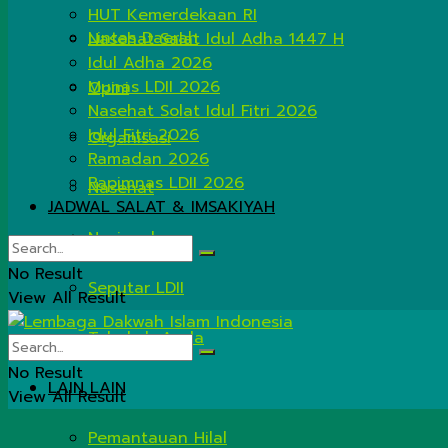
HUT Kemerdekaan RI
Lintas Daerah
Nasehat Salat Idul Adha 1447 H
Idul Adha 2026
Munas LDII 2026
Opini
Nasehat Solat Idul Fitri 2026
Idul Fitri 2026
Organisasi
Ramadan 2026
Rapimnas LDII 2026
Nasehat
JADWAL SALAT & IMSAKIYAH
Nasional
No Result
Seputar LDII
View All Result
Tahukah Anda
No Result
LAIN LAIN
View All Result
Pemantauan Hilal