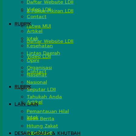
Daftar Website LDII
Video LDII
8 Pokok Pikiran LDII
Contact
RUBRIK
Fatwa MUI
Artikel
Iptek
Daftar Website LDII
Kesehatan
Lintas Daerah
Video LDII
Opini
Organisasi
Contact
Nasehat
Nasional
RUBRIK
Seputar LDII
Tahukah Anda
Artikel
LAIN LAIN
Pemantauan Hilal
Iptek
Kirim Berita
Hitung Zakat
Kesehatan
DESAIN GRAFIS & KHUTBAH