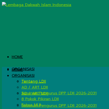
HOME
ORGANISASI
HOME
ORGANISASI
Tentang LDII
Tentang LDII
AD / ART LDII
Susunan Pengurus DPP LDII 2026-2031
AD / ART LDII
8 Pokok Pikiran LDII
Fatwa MUI
Susunan Pengurus DPP LDII 2026-2031