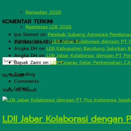
Ramadan 2026
KOMENTAR TERKINI
Rapimnas LDII 2026
Ipa Slamet
on
Pemkab Subang Apresiasi Pembinaa
JADWAL SALAT & IMSAKIYAH
Tia Gustiara
on
LDII Jabar Kolaborasi dengan PT 
Angka DH
on
LDII Kabupaten Bandung Salurkan B
Angka DH
on
LDII Jabar Kolaborasi dengan PT Po
Bapak Zaini
on
LDII Ciparay Gelar Perkemahan CA
Trending
No Result
Comments
Latest
View All Result
LDII Jabar Kolaborasi dengan 