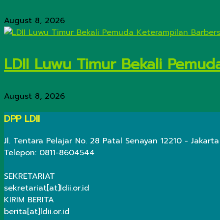
August 8, 2026
LDII Luwu Timur Bekali Pemud
August 8, 2026
DPP LDII
Jl. Tentara Pelajar No. 28 Patal Senayan 12210 - Jakarta
Telepon: 0811-8604544
SEKRETARIAT
sekretariat[at]ldii.or.id
KIRIM BERITA
berita[at]ldii.or.id