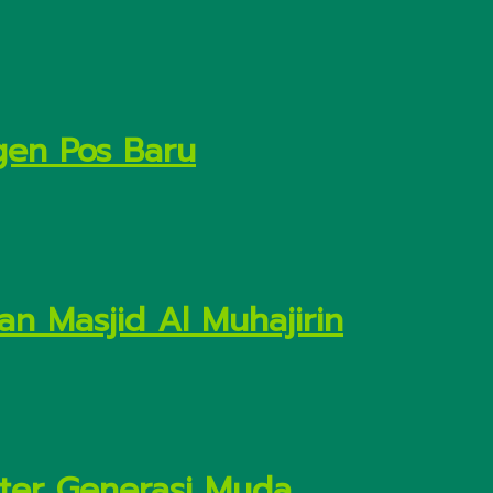
gen Pos Baru
n Masjid Al Muhajirin
kter Generasi Muda