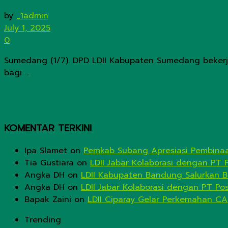
by
_1admin
July 1, 2025
0
Sumedang (1/7). DPD LDII Kabupaten Sumedang beker
bagi ...
KOMENTAR TERKINI
Ipa Slamet
on
Pemkab Subang Apresiasi Pembinaa
Tia Gustiara
on
LDII Jabar Kolaborasi dengan PT 
Angka DH
on
LDII Kabupaten Bandung Salurkan B
Angka DH
on
LDII Jabar Kolaborasi dengan PT Po
Bapak Zaini
on
LDII Ciparay Gelar Perkemahan CA
Trending