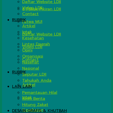
Daftar Website LDII
Video LDII
8 Pokok Pikiran LDII
Contact
RUBRIK
Fatwa MUI
Artikel
Iptek
Daftar Website LDII
Kesehatan
Lintas Daerah
Video LDII
Opini
Organisasi
Contact
Nasehat
Nasional
RUBRIK
Seputar LDII
Tahukah Anda
Artikel
LAIN LAIN
Pemantauan Hilal
Iptek
Kirim Berita
Hitung Zakat
Kesehatan
DESAIN GRAFIS & KHUTBAH