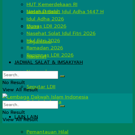
HUT Kemerdekaan RI
Lintas Daerah
Nasehat Salat Idul Adha 1447 H
Idul Adha 2026
Munas LDII 2026
Opini
Nasehat Solat Idul Fitri 2026
Idul Fitri 2026
Organisasi
Ramadan 2026
Rapimnas LDII 2026
Nasehat
JADWAL SALAT & IMSAKIYAH
Nasional
No Result
Seputar LDII
View All Result
Tahukah Anda
No Result
LAIN LAIN
View All Result
Pemantauan Hilal