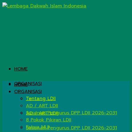
HOME
ORGANISASI
HOME
ORGANISASI
Tentang LDII
Tentang LDII
AD / ART LDII
Susunan Pengurus DPP LDII 2026-2031
AD / ART LDII
8 Pokok Pikiran LDII
Fatwa MUI
Susunan Pengurus DPP LDII 2026-2031