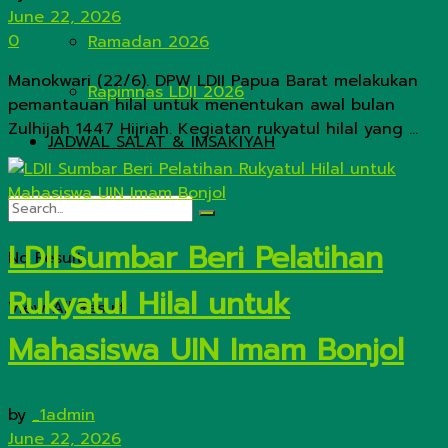
June 22, 2026
0
Ramadan 2026
Manokwari (22/6). DPW LDII Papua Barat melakukan
Rapimnas LDII 2026
pemantauan hilal untuk menentukan awal bulan
Zulhijah 1447 Hijriah. Kegiatan rukyatul hilal yang ...
JADWAL SALAT & IMSAKIYAH
LDII Sumbar Beri Pelatihan
No Result
Rukyatul Hilal untuk
View All Result
Mahasiswa UIN Imam Bonjol
by
_1admin
June 22, 2026