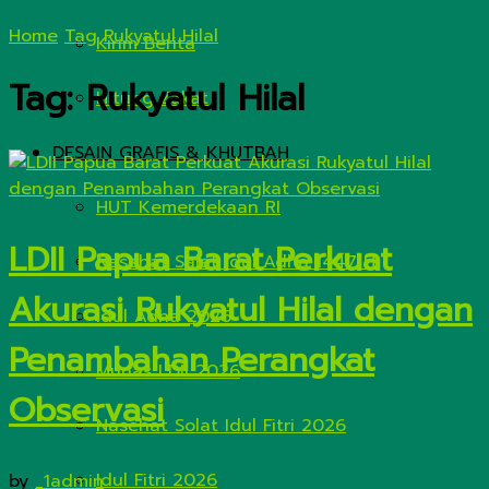
Home
Tag
Rukyatul Hilal
Kirim Berita
Tag:
Rukyatul Hilal
Hitung Zakat
DESAIN GRAFIS & KHUTBAH
HUT Kemerdekaan RI
LDII Papua Barat Perkuat
Nasehat Salat Idul Adha 1447 H
Akurasi Rukyatul Hilal dengan
Idul Adha 2026
Penambahan Perangkat
Munas LDII 2026
Observasi
Nasehat Solat Idul Fitri 2026
Idul Fitri 2026
by
_1admin