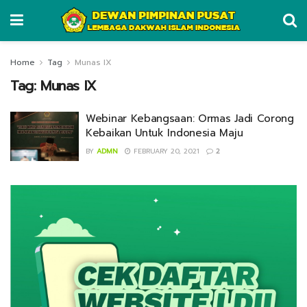
Home
Tag
Munas IX
Tag:
Munas IX
Webinar Kebangsaan: Ormas Jadi Corong
Kebaikan Untuk Indonesia Maju
BY
ADMN
FEBRUARY 20, 2021
2