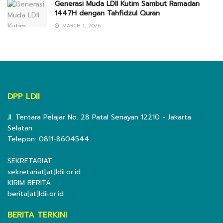
Generasi Muda LDII Kutim Sambut Ramadan
1447H dengan Tahfidzul Quran
MARCH 1, 2026
DPP LDII
Jl. Tentara Pelajar No. 28 Patal Senayan 12210 - Jakarta
Selatan.
Telepon: 0811-8604544
SEKRETARIAT
sekretariat[at]ldii.or.id
KIRIM BERITA
berita[at]ldii.or.id
BERITA TERKINI