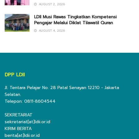
AUGUST 2, 2026
LDII Musi Rawas Tingkatkan Kompetensi
Pengajar Melalui Diklat Tilawatil Quran
AUGUST 4, 2026
DPP LDII
Jl. Tentara Pelajar No. 28 Patal Senayan 12210 - Jakarta
Selatan.
Telepon: 0811-8604544
SEKRETARIAT
sekretariat[at]ldii.or.id
KIRIM BERITA
berita[at]ldii.or.id