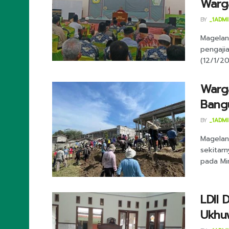
Warg
BY
_1ADM
Magelan
pengajia
(12/1/20
Warg
Bangu
BY
_1ADM
Magelan
sekitar
pada Min
LDII 
Ukhuw