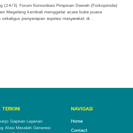
g (24/3). Forum Komunikasi Pimpinan Daerah (Forkopimda)
en Magelang kembali menggelar acara buka puasa
sekaligus penyerapan aspirasi masyarakat di ...
 TERKINI
NAVIGASI
doarjo Siapkan Layanan
Home
ng Atasi Masalah Generasi
Contact