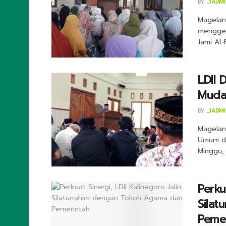
BY
_1ADM
Magelan
menggel
Jami Al-
LDII 
Muda
BY
_1ADM
Magelan
Umum di
Minggu, 1
Perku
Sila
Peme