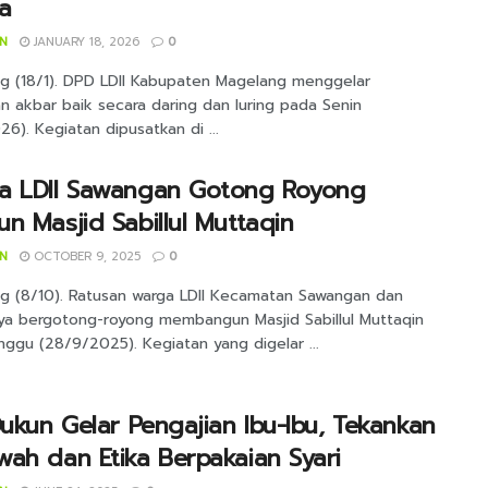
a
IN
JANUARY 18, 2026
0
g (18/1). DPD LDII Kabupaten Magelang menggelar
n akbar baik secara daring dan luring pada Senin
26). Kegiatan dipusatkan di ...
a LDII Sawangan Gotong Royong
n Masjid Sabillul Muttaqin
IN
OCTOBER 9, 2025
0
g (8/10). Ratusan warga LDII Kecamatan Sawangan dan
nya bergotong-royong membangun Masjid Sabillul Muttaqin
ggu (28/9/2025). Kegiatan yang digelar ...
Dukun Gelar Pengajian Ibu-Ibu, Tekankan
ah dan Etika Berpakaian Syari