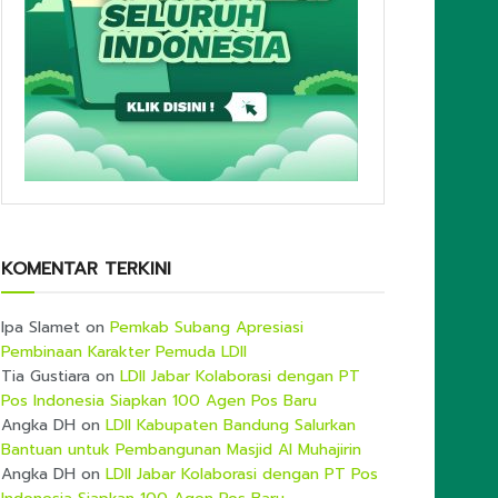
KOMENTAR TERKINI
Ipa Slamet
on
Pemkab Subang Apresiasi
Pembinaan Karakter Pemuda LDII
Tia Gustiara
on
LDII Jabar Kolaborasi dengan PT
Pos Indonesia Siapkan 100 Agen Pos Baru
Angka DH
on
LDII Kabupaten Bandung Salurkan
Bantuan untuk Pembangunan Masjid Al Muhajirin
Angka DH
on
LDII Jabar Kolaborasi dengan PT Pos