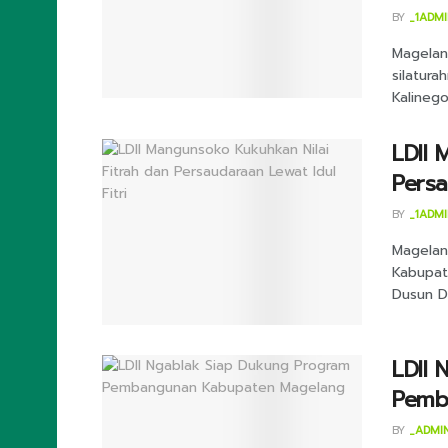
BY
_1ADM
Magelan
silatur
Kalineg
LDII 
Persa
BY
_1ADM
Magelan
Kabupat
Dusun D
LDII 
Pemb
BY
_ADMI