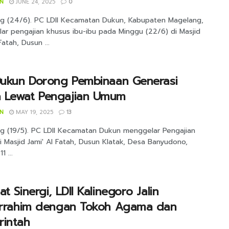
IN
JUNE 24, 2025
0
g (24/6). PC LDII Kecamatan Dukun, Kabupaten Magelang,
ar pengajian khusus ibu-ibu pada Minggu (22/6) di Masjid
Fatah, Dusun ...
Dukun Dorong Pembinaan Generasi
 Lewat Pengajian Umum
IN
MAY 19, 2025
13
g (19/5). PC LDII Kecamatan Dukun menggelar Pengajian
 Masjid Jami' Al Fatah, Dusun Klatak, Desa Banyudono,
1 ...
at Sinergi, LDII Kalinegoro Jalin
turrahim dengan Tokoh Agama dan
rintah