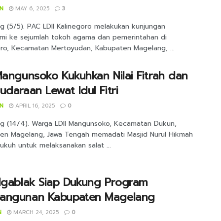
IN
MAY 6, 2025
3
g (5/5). PAC LDII Kalinegoro melakukan kunjungan
ahmi ke sejumlah tokoh agama dan pemerintahan di
oro, Kecamatan Mertoyudan, Kabupaten Magelang, ...
Mangunsoko Kukuhkan Nilai Fitrah dan
udaraan Lewat Idul Fitri
IN
APRIL 16, 2025
0
g (14/4). Warga LDII Mangunsoko, Kecamatan Dukun,
en Magelang, Jawa Tengah memadati Masjid Nurul Hikmah
ukuh untuk melaksanakan salat ...
Ngablak Siap Dukung Program
angunan Kabupaten Magelang
N
MARCH 24, 2025
0