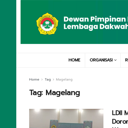
HOME
ORGANISASI
R
Home
Tag
Magelang
Tag:
Magelang
LDII 
Doron