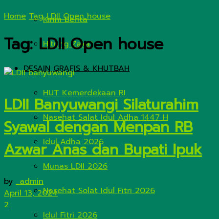
Home
Tag
LDII Open house
Kirim Berita
Tag:
LDII Open house
Hitung Zakat
DESAIN GRAFIS & KHUTBAH
HUT Kemerdekaan RI
LDII Banyuwangi Silaturahim
Nasehat Salat Idul Adha 1447 H
Syawal dengan Menpan RB
Idul Adha 2026
Azwar Anas dan Bupati Ipuk
Munas LDII 2026
by
_admin
Nasehat Solat Idul Fitri 2026
April 13, 2024
2
Idul Fitri 2026