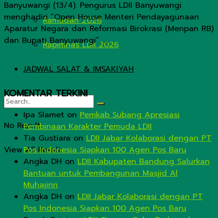
Banyuwangi (13/4). Pengurus LDII Banyuwangi
menghadiri “Open House Menteri Pendayagunaan
Ramadan 2026
Aparatur Negara dan Reformasi Birokrasi (Menpan RB)
dan Bupati Banyuwangi”. ...
Rapimnas LDII 2026
JADWAL SALAT & IMSAKIYAH
KOMENTAR TERKINI
Ipa Slamet
on
Pemkab Subang Apresiasi
No Result
Pembinaan Karakter Pemuda LDII
Tia Gustiara
on
LDII Jabar Kolaborasi dengan PT
View All Result
Pos Indonesia Siapkan 100 Agen Pos Baru
Angka DH
on
LDII Kabupaten Bandung Salurkan
Bantuan untuk Pembangunan Masjid Al
Muhajirin
Angka DH
on
LDII Jabar Kolaborasi dengan PT
Pos Indonesia Siapkan 100 Agen Pos Baru