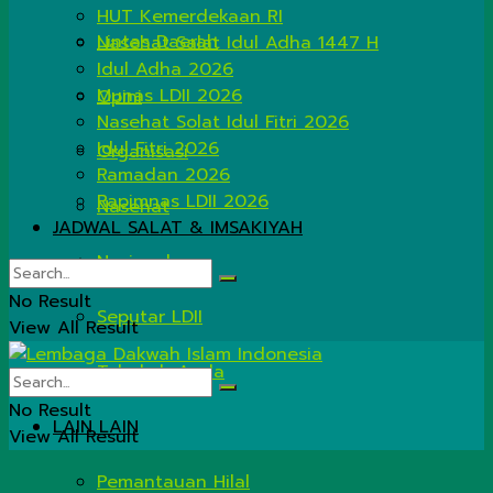
HUT Kemerdekaan RI
Lintas Daerah
Nasehat Salat Idul Adha 1447 H
Idul Adha 2026
Munas LDII 2026
Opini
Nasehat Solat Idul Fitri 2026
Idul Fitri 2026
Organisasi
Ramadan 2026
Rapimnas LDII 2026
Nasehat
JADWAL SALAT & IMSAKIYAH
Nasional
No Result
Seputar LDII
View All Result
Tahukah Anda
No Result
LAIN LAIN
View All Result
Pemantauan Hilal