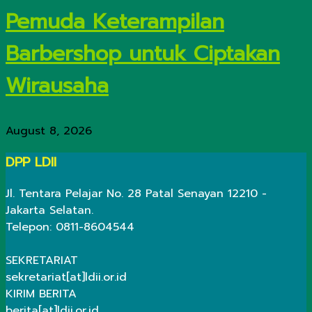
Pemuda Keterampilan
Barbershop untuk Ciptakan
Wirausaha
August 8, 2026
DPP LDII
Jl. Tentara Pelajar No. 28 Patal Senayan 12210 -
Jakarta Selatan.
Telepon: 0811-8604544
SEKRETARIAT
sekretariat[at]ldii.or.id
KIRIM BERITA
berita[at]ldii.or.id