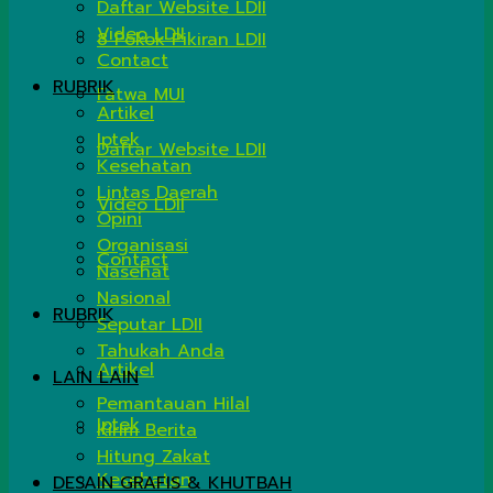
Daftar Website LDII
Video LDII
8 Pokok Pikiran LDII
Contact
RUBRIK
Fatwa MUI
Artikel
Iptek
Daftar Website LDII
Kesehatan
Lintas Daerah
Video LDII
Opini
Organisasi
Contact
Nasehat
Nasional
RUBRIK
Seputar LDII
Tahukah Anda
Artikel
LAIN LAIN
Pemantauan Hilal
Iptek
Kirim Berita
Hitung Zakat
Kesehatan
DESAIN GRAFIS & KHUTBAH