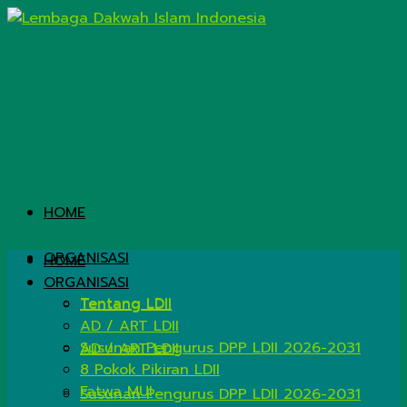
HOME
ORGANISASI
HOME
ORGANISASI
Tentang LDII
Tentang LDII
AD / ART LDII
Susunan Pengurus DPP LDII 2026-2031
AD / ART LDII
8 Pokok Pikiran LDII
Fatwa MUI
Susunan Pengurus DPP LDII 2026-2031