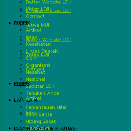
Daftar Website LDII
Video LDII
8 Pokok Pikiran LDII
Contact
RUBRIK
Fatwa MUI
Artikel
Iptek
Daftar Website LDII
Kesehatan
Lintas Daerah
Video LDII
Opini
Organisasi
Contact
Nasehat
Nasional
RUBRIK
Seputar LDII
Tahukah Anda
Artikel
LAIN LAIN
Pemantauan Hilal
Iptek
Kirim Berita
Hitung Zakat
Kesehatan
DESAIN GRAFIS & KHUTBAH