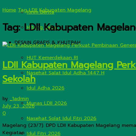
Home
Tag
LDII Kabupaten Magelang
Kirim Berita
Tag:
LDII Kabupaten Magela
Hitung Zakat
DESAIN GRAFIS & KHUTBAH
HUT Kemerdekaan RI
LDII Kabupaten Magelang Perk
Nasehat Salat Idul Adha 1447 H
Sekolah
Idul Adha 2026
by
_1admin
Munas LDII 2026
July 23, 2026
0
Nasehat Solat Idul Fitri 2026
Magelang (23/7). DPD LDII Kabupaten Magelang meman
Kegiatan ...
Idul Fitri 2026