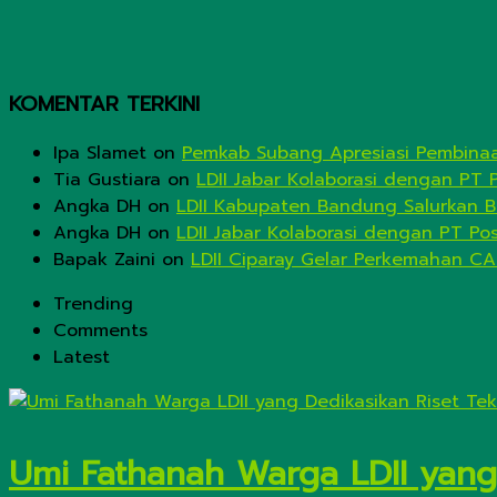
KOMENTAR TERKINI
Ipa Slamet
on
Pemkab Subang Apresiasi Pembinaa
Tia Gustiara
on
LDII Jabar Kolaborasi dengan PT 
Angka DH
on
LDII Kabupaten Bandung Salurkan B
Angka DH
on
LDII Jabar Kolaborasi dengan PT Po
Bapak Zaini
on
LDII Ciparay Gelar Perkemahan CA
Trending
Comments
Latest
Umi Fathanah Warga LDII yang 