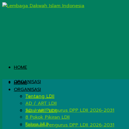
HOME
ORGANISASI
HOME
ORGANISASI
Tentang LDII
Tentang LDII
AD / ART LDII
Susunan Pengurus DPP LDII 2026-2031
AD / ART LDII
8 Pokok Pikiran LDII
Fatwa MUI
Susunan Pengurus DPP LDII 2026-2031