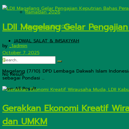
Ramadan 2026
LDII Magelang Gelar Pengajia
Rapimnas LDII 2026
JADWAL SALAT & IMSAKIYAH
by
_1admin
October 7, 2025
0
Magelang (7/10). DPD Lembaga Dakwah Islam Indones
No Result
sebagai Pondasi ...
View All Result
Gerakkan Ekonomi Kreatif Wir
dan UMKM