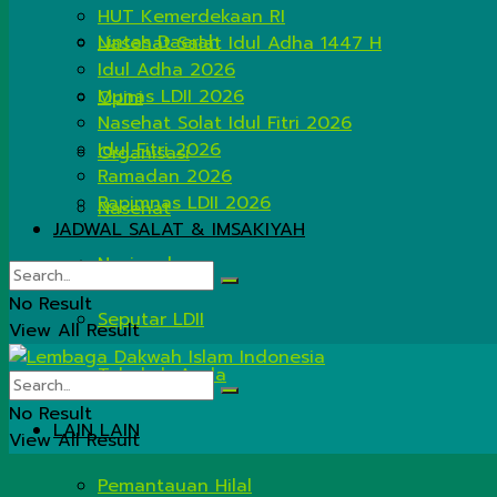
HUT Kemerdekaan RI
Lintas Daerah
Nasehat Salat Idul Adha 1447 H
Idul Adha 2026
Munas LDII 2026
Opini
Nasehat Solat Idul Fitri 2026
Idul Fitri 2026
Organisasi
Ramadan 2026
Rapimnas LDII 2026
Nasehat
JADWAL SALAT & IMSAKIYAH
Nasional
No Result
Seputar LDII
View All Result
Tahukah Anda
No Result
LAIN LAIN
View All Result
Pemantauan Hilal