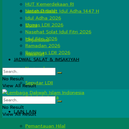
HUT Kemerdekaan RI
Lintas Daerah
Nasehat Salat Idul Adha 1447 H
Idul Adha 2026
Munas LDII 2026
Opini
Nasehat Solat Idul Fitri 2026
Idul Fitri 2026
Organisasi
Ramadan 2026
Rapimnas LDII 2026
Nasehat
JADWAL SALAT & IMSAKIYAH
Nasional
No Result
Seputar LDII
View All Result
Tahukah Anda
No Result
LAIN LAIN
View All Result
Pemantauan Hilal