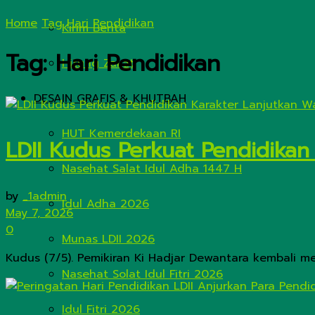
Home
Tag
Hari Pendidikan
Kirim Berita
Tag:
Hari Pendidikan
Hitung Zakat
DESAIN GRAFIS & KHUTBAH
HUT Kemerdekaan RI
LDII Kudus Perkuat Pendidikan
Nasehat Salat Idul Adha 1447 H
by
_1admin
Idul Adha 2026
May 7, 2026
0
Munas LDII 2026
Kudus (7/5). Pemikiran Ki Hadjar Dewantara kembali m
Nasehat Solat Idul Fitri 2026
Idul Fitri 2026