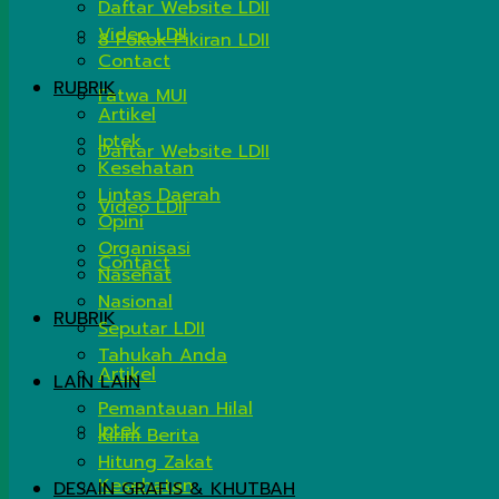
Daftar Website LDII
Video LDII
8 Pokok Pikiran LDII
Contact
RUBRIK
Fatwa MUI
Artikel
Iptek
Daftar Website LDII
Kesehatan
Lintas Daerah
Video LDII
Opini
Organisasi
Contact
Nasehat
Nasional
RUBRIK
Seputar LDII
Tahukah Anda
Artikel
LAIN LAIN
Pemantauan Hilal
Iptek
Kirim Berita
Hitung Zakat
Kesehatan
DESAIN GRAFIS & KHUTBAH