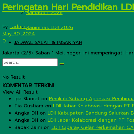
Peringatan Hari Pendidikan L
Ramadan 2026
by
_admin
Rapimnas LDII 2026
May 30, 2024
0
JADWAL SALAT & IMSAKIYAH
Jakarta (2/5). Saban 1 Mei, negeri ini memperingati Har
No Result
KOMENTAR TERKINI
View All Result
Ipa Slamet
on
Pemkab Subang Apresiasi Pembinaa
Tia Gustiara
on
LDII Jabar Kolaborasi dengan PT 
Angka DH
on
LDII Kabupaten Bandung Salurkan B
Angka DH
on
LDII Jabar Kolaborasi dengan PT Po
Bapak Zaini
on
LDII Ciparay Gelar Perkemahan CA