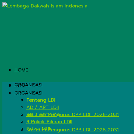
HOME
ORGANISASI
HOME
ORGANISASI
Tentang LDII
Tentang LDII
AD / ART LDII
Susunan Pengurus DPP LDII 2026-2031
AD / ART LDII
8 Pokok Pikiran LDII
Fatwa MUI
Susunan Pengurus DPP LDII 2026-2031