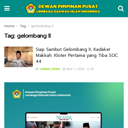
Home
Tag
gelombang II
Tag:
gelombang II
Siap Sambut Gelombang II, Kadaker
Makkah: Kloter Pertama yang Tiba SOC
44
BY
ADMIN_FAQIH
MAY 7, 2026
0