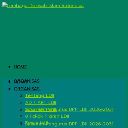
HOME
ORGANISASI
HOME
ORGANISASI
Tentang LDII
Tentang LDII
AD / ART LDII
Susunan Pengurus DPP LDII 2026-2031
AD / ART LDII
8 Pokok Pikiran LDII
Fatwa MUI
Susunan Pengurus DPP LDII 2026-2031