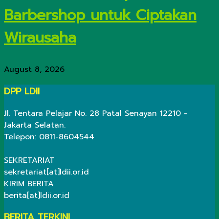
Barbershop untuk Ciptakan
Wirausaha
August 8, 2026
DPP LDII
Jl. Tentara Pelajar No. 28 Patal Senayan 12210 -
Jakarta Selatan.
Telepon: 0811-8604544
SEKRETARIAT
sekretariat[at]ldii.or.id
KIRIM BERITA
berita[at]ldii.or.id
BERITA TERKINI