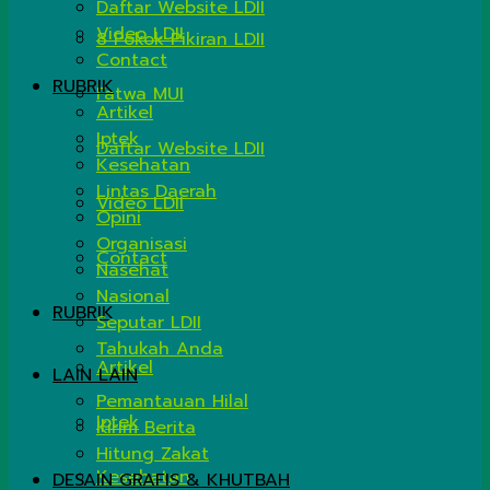
Daftar Website LDII
Video LDII
8 Pokok Pikiran LDII
Contact
RUBRIK
Fatwa MUI
Artikel
Iptek
Daftar Website LDII
Kesehatan
Lintas Daerah
Video LDII
Opini
Organisasi
Contact
Nasehat
Nasional
RUBRIK
Seputar LDII
Tahukah Anda
Artikel
LAIN LAIN
Pemantauan Hilal
Iptek
Kirim Berita
Hitung Zakat
Kesehatan
DESAIN GRAFIS & KHUTBAH