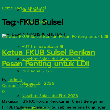
Home
Tag
FKUB Sulsel
Kirim Berita
Tag:
FKUB Sulsel
Hitung Zakat
DESAIN GRAFIS & KHUTBAH
HUT Kemerdekaan RI
Ketua FKUB Sulsel Berikan
Nasehat Salat Idul Adha 1447 H
Pesan Penting untuk LDII
Idul Adha 2026
by
_admin
Munas LDII 2026
October 21, 2023
0
Nasehat Solat Idul Fitri 2026
Makassar (21/10). Forum Kerukunan Umat Beragama
(FKUB) Sulawesi Selatan (Sulsel) menerima kunjungan
Idul Fitri 2026