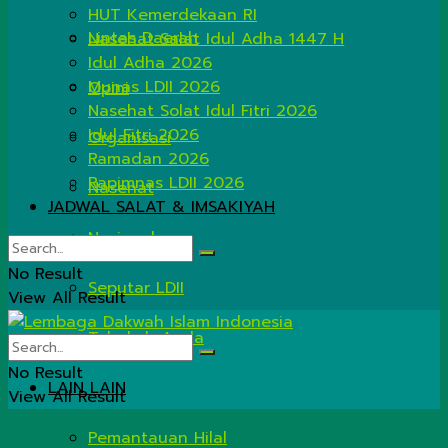
HUT Kemerdekaan RI
Lintas Daerah
Nasehat Salat Idul Adha 1447 H
Idul Adha 2026
Munas LDII 2026
Opini
Nasehat Solat Idul Fitri 2026
Idul Fitri 2026
Organisasi
Ramadan 2026
Rapimnas LDII 2026
Nasehat
JADWAL SALAT & IMSAKIYAH
Nasional
No Result
Seputar LDII
View All Result
Tahukah Anda
No Result
LAIN LAIN
View All Result
Pemantauan Hilal