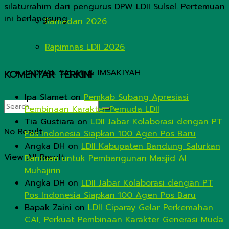
silaturrahim dari pengurus DPW LDII Sulsel. Pertemuan
ini berlangsung ...
Ramadan 2026
Rapimnas LDII 2026
JADWAL SALAT & IMSAKIYAH
KOMENTAR TERKINI
Ipa Slamet
on
Pemkab Subang Apresiasi
Pembinaan Karakter Pemuda LDII
Tia Gustiara
on
LDII Jabar Kolaborasi dengan PT
No Result
Pos Indonesia Siapkan 100 Agen Pos Baru
Angka DH
on
LDII Kabupaten Bandung Salurkan
View All Result
Bantuan untuk Pembangunan Masjid Al
Muhajirin
Angka DH
on
LDII Jabar Kolaborasi dengan PT
Pos Indonesia Siapkan 100 Agen Pos Baru
Bapak Zaini
on
LDII Ciparay Gelar Perkemahan
CAI, Perkuat Pembinaan Karakter Generasi Muda