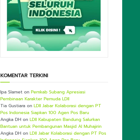
KOMENTAR TERKINI
Ipa Slamet
on
Pemkab Subang Apresiasi
Pembinaan Karakter Pemuda LDII
Tia Gustiara
on
LDII Jabar Kolaborasi dengan PT
Pos Indonesia Siapkan 100 Agen Pos Baru
Angka DH
on
LDII Kabupaten Bandung Salurkan
Bantuan untuk Pembangunan Masjid Al Muhajirin
Angka DH
on
LDII Jabar Kolaborasi dengan PT Pos