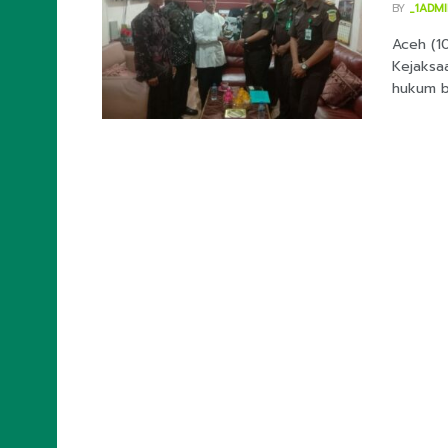
BY
_1ADM
Aceh (1
Kejaksa
hukum ba