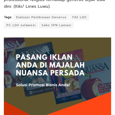
dini. (Kiki/ Lines Luwu).
Tags:
Evaluasi Pembinaan Generus
FAS LDII
PC LDII sulawesi
Sako SPN Lamasi