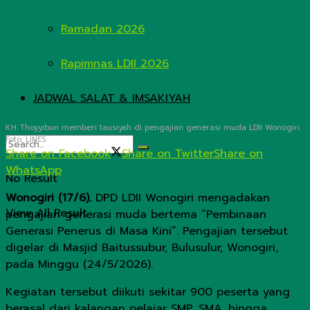
Ramadan 2026
Rapimnas LDII 2026
JADWAL SALAT & IMSAKIYAH
KH Thoyyibun memberi tausiyah di pengajian generasi muda LDII Wonogiri.
Foto: LINES.
Share on Facebook
Share on Twitter
Share on
WhatsApp
No Result
Wonogiri (17/6).
DPD LDII Wonogiri mengadakan
View All Result
pengajian generasi muda bertema “Pembinaan
Generasi Penerus di Masa Kini”. Pengajian tersebut
digelar di Masjid Baitussubur, Bulusulur, Wonogiri,
pada Minggu (24/5/2026).
Kegiatan tersebut diikuti sekitar 900 peserta yang
berasal dari kalangan pelajar SMP, SMA, hingga