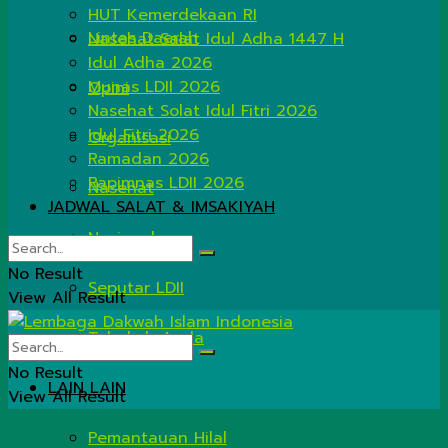
HUT Kemerdekaan RI
Lintas Daerah
Nasehat Salat Idul Adha 1447 H
Idul Adha 2026
Munas LDII 2026
Opini
Nasehat Solat Idul Fitri 2026
Idul Fitri 2026
Organisasi
Ramadan 2026
Rapimnas LDII 2026
Nasehat
JADWAL SALAT & IMSAKIYAH
Nasional
No Result
Seputar LDII
View All Result
Tahukah Anda
No Result
LAIN LAIN
View All Result
Pemantauan Hilal