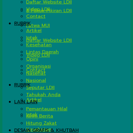
Daftar Website LDII
Video LDII
8 Pokok Pikiran LDII
Contact
RUBRIK
Fatwa MUI
Artikel
Iptek
Daftar Website LDII
Kesehatan
Lintas Daerah
Video LDII
Opini
Organisasi
Contact
Nasehat
Nasional
RUBRIK
Seputar LDII
Tahukah Anda
Artikel
LAIN LAIN
Pemantauan Hilal
Iptek
Kirim Berita
Hitung Zakat
Kesehatan
DESAIN GRAFIS & KHUTBAH