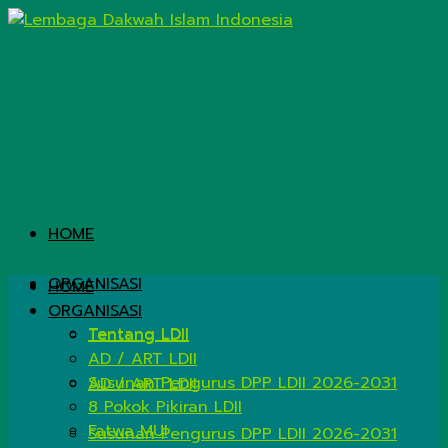
HOME
ORGANISASI
HOME
ORGANISASI
Tentang LDII
Tentang LDII
AD / ART LDII
Susunan Pengurus DPP LDII 2026-2031
AD / ART LDII
8 Pokok Pikiran LDII
Fatwa MUI
Susunan Pengurus DPP LDII 2026-2031