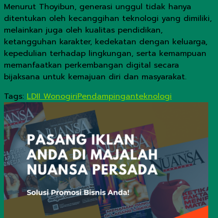
Menurut Thoyibun, generasi unggul tidak hanya
ditentukan oleh kecanggihan teknologi yang dimiliki,
melainkan juga oleh kualitas pendidikan,
ketangguhan karakter, kedekatan dengan keluarga,
kepedulian terhadap lingkungan, serta kemampuan
memanfaatkan perkembangan digital secara
bijaksana untuk kemajuan diri dan masyarakat.
Tags:
LDII Wonogiri
Pendampingan
teknologi