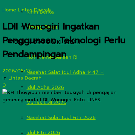
Home
Lintas Daerah
Kirim Berita
LDII Wonogiri Ingatkan
Hitung Zakat
Penggunaan Teknologi Perlu
DESAIN GRAFIS & KHUTBAH
Pendampingan
HUT Kemerdekaan RI
2026/06/17
Nasehat Salat Idul Adha 1447 H
in
Lintas Daerah
0
Idul Adha 2026
Munas LDII 2026
Nasehat Solat Idul Fitri 2026
Idul Fitri 2026