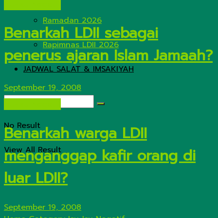
Isu-Isu Negatif
Ramadan 2026
Benarkah LDII sebagai
Rapimnas LDII 2026
penerus ajaran Islam Jamaah?
JADWAL SALAT & IMSAKIYAH
September 19, 2008
Isu-Isu Negatif
No Result
Benarkah warga LDII
View All Result
menganggap kafir orang di
luar LDII?
September 19, 2008