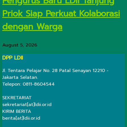
Pengurus Baru LDII Tanjung
Priok Siap Perkuat Kolaborasi
dengan Warga
August 5, 2026
DPP LDII
Jl. Tentara Pelajar No. 28 Patal Senayan 12210 -
Jakarta Selatan.
Telepon: 0811-8604544
SEKRETARIAT
sekretariat[at]ldii.or.id
KIRIM BERITA
berita[at]ldii.or.id