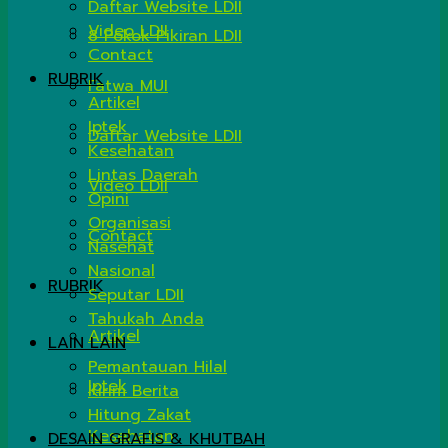
Daftar Website LDII
Video LDII
8 Pokok Pikiran LDII
Contact
RUBRIK
Fatwa MUI
Artikel
Iptek
Daftar Website LDII
Kesehatan
Lintas Daerah
Video LDII
Opini
Organisasi
Contact
Nasehat
Nasional
RUBRIK
Seputar LDII
Tahukah Anda
Artikel
LAIN LAIN
Pemantauan Hilal
Iptek
Kirim Berita
Hitung Zakat
Kesehatan
DESAIN GRAFIS & KHUTBAH