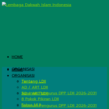
HOME
ORGANISASI
HOME
ORGANISASI
Tentang LDII
Tentang LDII
AD / ART LDII
Susunan Pengurus DPP LDII 2026-2031
AD / ART LDII
8 Pokok Pikiran LDII
Fatwa MUI
Susunan Pengurus DPP LDII 2026-2031