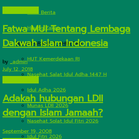
Isu-Isu Negatif
Kirim Berita
Fatwa MUI Tentang Lembaga
Hitung Zakat
Dakwah Islam Indonesia
DESAIN GRAFIS & KHUTBAH
HUT Kemerdekaan RI
by
_admin
July 12, 2018
Nasehat Salat Idul Adha 1447 H
Isu-Isu Negatif
Idul Adha 2026
Adakah hubungan LDII
Munas LDII 2026
dengan Islam Jamaah?
Nasehat Solat Idul Fitri 2026
September 19, 2008
Idul Fitri 2026