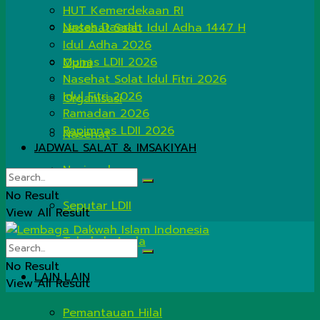
HUT Kemerdekaan RI
Lintas Daerah
Nasehat Salat Idul Adha 1447 H
Idul Adha 2026
Munas LDII 2026
Opini
Nasehat Solat Idul Fitri 2026
Idul Fitri 2026
Organisasi
Ramadan 2026
Rapimnas LDII 2026
Nasehat
JADWAL SALAT & IMSAKIYAH
Nasional
No Result
Seputar LDII
View All Result
Tahukah Anda
No Result
LAIN LAIN
View All Result
Pemantauan Hilal