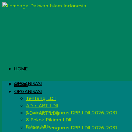
HOME
ORGANISASI
HOME
ORGANISASI
Tentang LDII
Tentang LDII
AD / ART LDII
Susunan Pengurus DPP LDII 2026-2031
AD / ART LDII
8 Pokok Pikiran LDII
Fatwa MUI
Susunan Pengurus DPP LDII 2026-2031