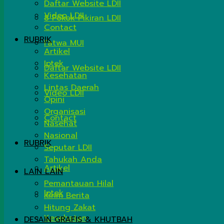
Daftar Website LDII
Video LDII
8 Pokok Pikiran LDII
Contact
RUBRIK
Fatwa MUI
Artikel
Iptek
Daftar Website LDII
Kesehatan
Lintas Daerah
Video LDII
Opini
Organisasi
Contact
Nasehat
Nasional
RUBRIK
Seputar LDII
Tahukah Anda
Artikel
LAIN LAIN
Pemantauan Hilal
Iptek
Kirim Berita
Hitung Zakat
Kesehatan
DESAIN GRAFIS & KHUTBAH