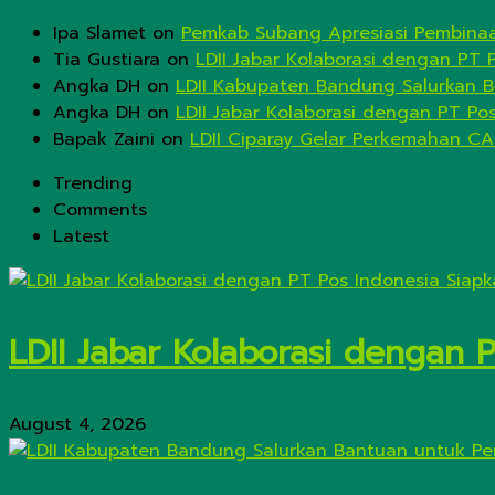
Ipa Slamet
on
Pemkab Subang Apresiasi Pembinaa
Tia Gustiara
on
LDII Jabar Kolaborasi dengan PT 
Angka DH
on
LDII Kabupaten Bandung Salurkan B
Angka DH
on
LDII Jabar Kolaborasi dengan PT Po
Bapak Zaini
on
LDII Ciparay Gelar Perkemahan CA
Trending
Comments
Latest
LDII Jabar Kolaborasi dengan 
August 4, 2026