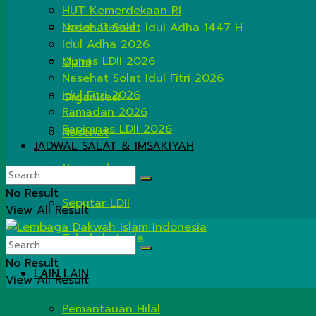
HUT Kemerdekaan RI
Lintas Daerah
Nasehat Salat Idul Adha 1447 H
Idul Adha 2026
Munas LDII 2026
Opini
Nasehat Solat Idul Fitri 2026
Idul Fitri 2026
Organisasi
Ramadan 2026
Rapimnas LDII 2026
Nasehat
JADWAL SALAT & IMSAKIYAH
Nasional
No Result
Seputar LDII
View All Result
Tahukah Anda
No Result
LAIN LAIN
View All Result
Pemantauan Hilal