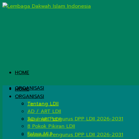
HOME
ORGANISASI
HOME
ORGANISASI
Tentang LDII
Tentang LDII
AD / ART LDII
Susunan Pengurus DPP LDII 2026-2031
AD / ART LDII
8 Pokok Pikiran LDII
Fatwa MUI
Susunan Pengurus DPP LDII 2026-2031