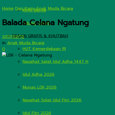
Home
Dari Kami
Anak Muda Bicara
Kirim Berita
Balada Celana Ngatung
Hitung Zakat
DESAIN GRAFIS & KHUTBAH
2011/02/12
in
Anak Muda Bicara
HUT Kemerdekaan RI
0
Nasehat Salat Idul Adha 1447 H
Idul Adha 2026
Munas LDII 2026
Nasehat Solat Idul Fitri 2026
Idul Fitri 2026