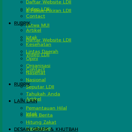
Daftar Website LDII
Video LDII
8 Pokok Pikiran LDII
Contact
RUBRIK
Fatwa MUI
Artikel
Iptek
Daftar Website LDII
Kesehatan
Lintas Daerah
Video LDII
Opini
Organisasi
Contact
Nasehat
Nasional
RUBRIK
Seputar LDII
Tahukah Anda
Artikel
LAIN LAIN
Pemantauan Hilal
Iptek
Kirim Berita
Hitung Zakat
Kesehatan
DESAIN GRAFIS & KHUTBAH