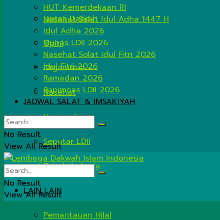
HUT Kemerdekaan RI
Lintas Daerah
Nasehat Salat Idul Adha 1447 H
Idul Adha 2026
Munas LDII 2026
Opini
Nasehat Solat Idul Fitri 2026
Idul Fitri 2026
Organisasi
Ramadan 2026
Rapimnas LDII 2026
Nasehat
JADWAL SALAT & IMSAKIYAH
Nasional
No Result
Seputar LDII
View All Result
Tahukah Anda
No Result
LAIN LAIN
View All Result
Pemantauan Hilal