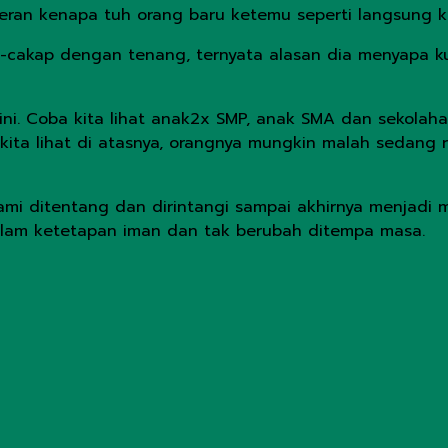
an kenapa tuh orang baru ketemu seperti langsung kena
ap-cakap dengan tenang, ternyata alasan dia menyapa ku
at ini. Coba kita lihat anak2x SMP, anak SMA dan seko
 kita lihat di atasnya, orangnya mungkin malah sedan
kami ditentang dan dirintangi sampai akhirnya menjad
dalam ketetapan iman dan tak berubah ditempa masa.