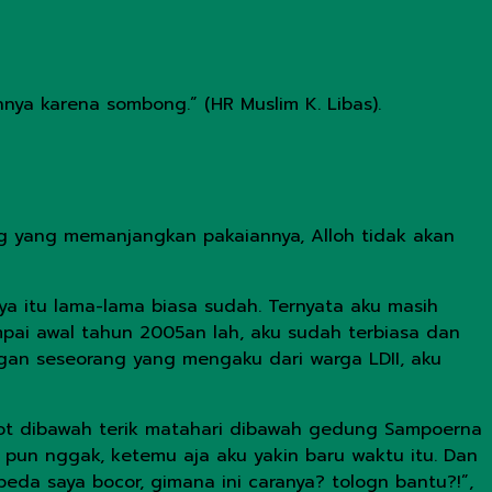
nya karena sombong.” (HR Muslim K. Libas).
g yang memanjangkan pakaiannya, Alloh tidak akan
nya itu lama-lama biasa sudah. Ternyata aku masih
ampai awal tahun 2005an lah, aku sudah terbiasa dan
engan seseorang yang mengaku dari warga LDII, aku
kot dibawah terik matahari dibawah gedung Sampoerna
l pun nggak, ketemu aja aku yakin baru waktu itu. Dan
da saya bocor, gimana ini caranya? tologn bantu?!”,