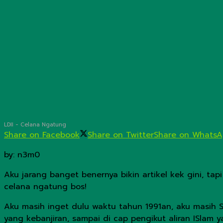
LDII - Celana Ngatung
Share on Facebook
Share on Twitter
Share on Whats
by: n3m0
Aku jarang banget benernya bikin artikel kek gini, ta
celana ngatung bos!
Aku masih inget dulu waktu tahun 1991an, aku masih S
yang kebanjiran, sampai di cap pengikut aliran ISla