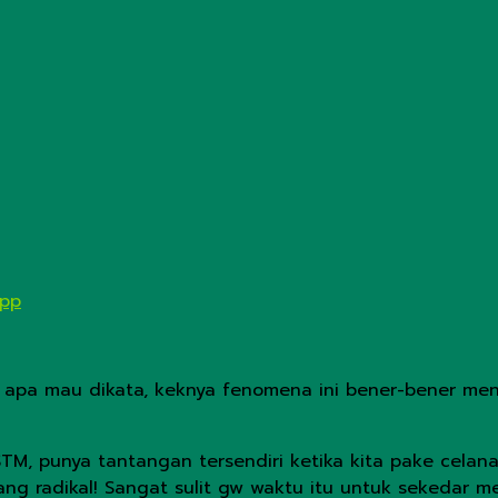
App
pi apa mau dikata, keknya fenomena ini bener-bener men
TM, punya tantangan tersendiri ketika kita pake celana
m yang radikal! Sangat sulit gw waktu itu untuk seked