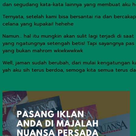
dan segudang kata-kata lainnya yang membuat aku her
Ternyata, setelah kami bisa bersantai ria dan bercak
celana yang kupakai! hehehe
Namun… hal itu mungkin akan sulit lagi terjadi di sa
yang ngatungnya setengah betis! Tapi sayangnya pas
yang bukan mahrom wkwkwwkwk
Well, jaman sudah berubah, dari mulai kengatungan 
yah aku sih terus berdoa, semoga kita semua terus 