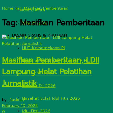
Home
Tag
Masifkan Pemberitaan
Kirim Berita
Tag:
Masifkan Pemberitaan
Hitung Zakat
DESAIN GRAFIS & KHUTBAH
HUT Kemerdekaan RI
Masifkan Pemberitaan, LDII
Nasehat Salat Idul Adha 1447 H
Lampung Helat Pelatihan
Idul Adha 2026
Jurnalistik
Munas LDII 2026
Nasehat Solat Idul Fitri 2026
by
_1admin
February 10, 2025
Idul Fitri 2026
0