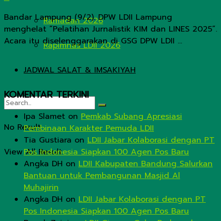
Bandar Lampung (9/2). DPW LDII Lampung
Ramadan 2026
menghelat “Pelatihan Jurnalistik KIM dan LINES 2025”.
Acara itu diselenggarakan di GSG DPW LDII ...
Rapimnas LDII 2026
JADWAL SALAT & IMSAKIYAH
KOMENTAR TERKINI
Ipa Slamet
on
Pemkab Subang Apresiasi
No Result
Pembinaan Karakter Pemuda LDII
Tia Gustiara
on
LDII Jabar Kolaborasi dengan PT
View All Result
Pos Indonesia Siapkan 100 Agen Pos Baru
Angka DH
on
LDII Kabupaten Bandung Salurkan
Bantuan untuk Pembangunan Masjid Al
Muhajirin
Angka DH
on
LDII Jabar Kolaborasi dengan PT
Pos Indonesia Siapkan 100 Agen Pos Baru