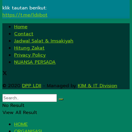
klik tautan berikut:
https://t.me/ldiibot
Home
Contact
Jadwal Salat & Imsakiyah
Hitung Zakat
Privacy Policy
NUANSA PERSADA
© 2020
DPP LDII
- Managed by
KIM & IT Division
.
No Result
View All Result
HOME
ORGANISASI