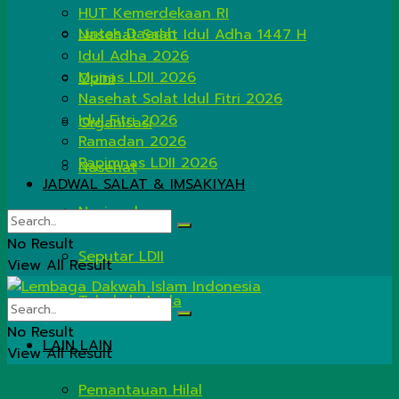
HUT Kemerdekaan RI
Lintas Daerah
Nasehat Salat Idul Adha 1447 H
Idul Adha 2026
Munas LDII 2026
Opini
Nasehat Solat Idul Fitri 2026
Idul Fitri 2026
Organisasi
Ramadan 2026
Rapimnas LDII 2026
Nasehat
JADWAL SALAT & IMSAKIYAH
Nasional
No Result
Seputar LDII
View All Result
Tahukah Anda
No Result
LAIN LAIN
View All Result
Pemantauan Hilal