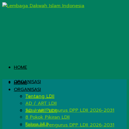
HOME
ORGANISASI
HOME
ORGANISASI
Tentang LDII
Tentang LDII
AD / ART LDII
Susunan Pengurus DPP LDII 2026-2031
AD / ART LDII
8 Pokok Pikiran LDII
Fatwa MUI
Susunan Pengurus DPP LDII 2026-2031