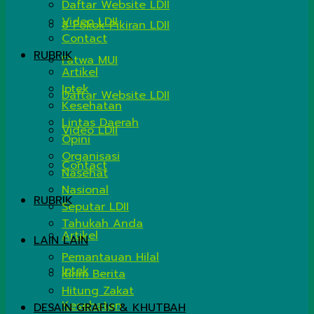
Daftar Website LDII
Video LDII
8 Pokok Pikiran LDII
Contact
RUBRIK
Fatwa MUI
Artikel
Iptek
Daftar Website LDII
Kesehatan
Lintas Daerah
Video LDII
Opini
Organisasi
Contact
Nasehat
Nasional
RUBRIK
Seputar LDII
Tahukah Anda
Artikel
LAIN LAIN
Pemantauan Hilal
Iptek
Kirim Berita
Hitung Zakat
Kesehatan
DESAIN GRAFIS & KHUTBAH