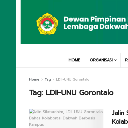
HOME
ORGANISASI
R
Home
Tag
LDII-UNU Gorontalo
Tag:
LDII-UNU Gorontalo
Jalin
Kolab