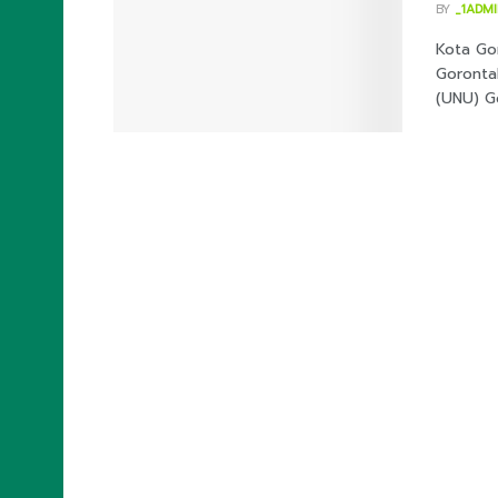
BY
_1ADM
Kota Gor
Gorontal
(UNU) Go