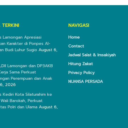
 TERKINI
NAVIGASI
s Lamongan Apresiasi
Home
kan Karakter di Ponpes Al-
Contact
an Budi Luhur Sugio
August 6,
Jadwal Salat & Imsakiyah
Hitung Zakat
 LDII Lamongan dan DP3AKB
erja Sama Perkuat
Privacy Policy
ungan Perempuan dan Anak
NUANSA PERSADA
 6, 2026
s Kediri Kota Silaturahim ke
Wali Barokah, Perkuat
itas Polri dan Ulama
August 6,