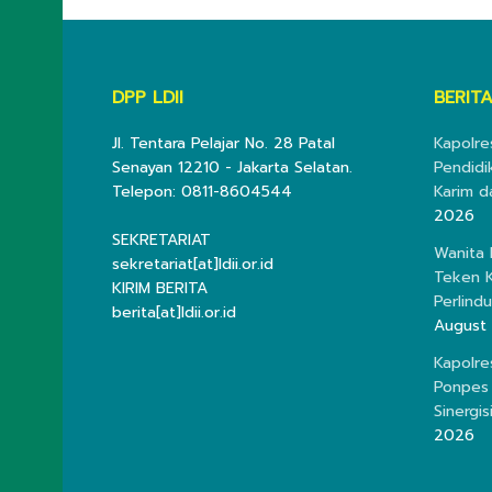
DPP LDII
BERITA
Jl. Tentara Pelajar No. 28 Patal
Kapolre
Senayan 12210 - Jakarta Selatan.
Pendidi
Telepon: 0811-8604544
Karim d
2026
SEKRETARIAT
Wanita
sekretariat[at]ldii.or.id
Teken K
KIRIM BERITA
Perlind
berita[at]ldii.or.id
August
Kapolre
Ponpes 
Sinergis
2026