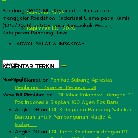
Bandung (16/2). MUI Kecamatan Rancaekek
Ramadan 2026
menggelar Roadshow Kaderisasi Ulama pada Kamis
(12/2/2026) di GOR Desa Rancaekek Wetan,
Rapimnas LDII 2026
Kabupaten Bandung, Jawa ...
JADWAL SALAT & IMSAKIYAH
KOMENTAR TERKINI
No Result
Ipa Slamet
on
Pemkab Subang Apresiasi
Pembinaan Karakter Pemuda LDII
View All Result
Tia Gustiara
on
LDII Jabar Kolaborasi dengan PT
Pos Indonesia Siapkan 100 Agen Pos Baru
Angka DH
on
LDII Kabupaten Bandung Salurkan
Bantuan untuk Pembangunan Masjid Al
Muhajirin
Angka DH
on
LDII Jabar Kolaborasi dengan PT