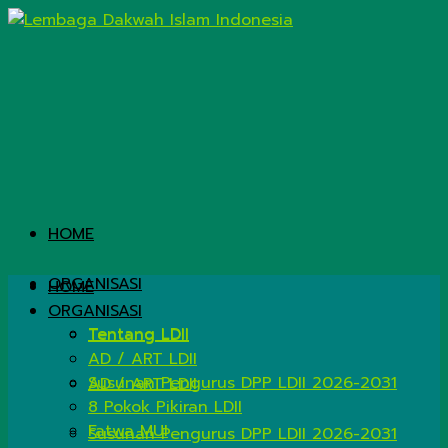
HOME
ORGANISASI
HOME
ORGANISASI
Tentang LDII
Tentang LDII
AD / ART LDII
Susunan Pengurus DPP LDII 2026-2031
AD / ART LDII
8 Pokok Pikiran LDII
Fatwa MUI
Susunan Pengurus DPP LDII 2026-2031