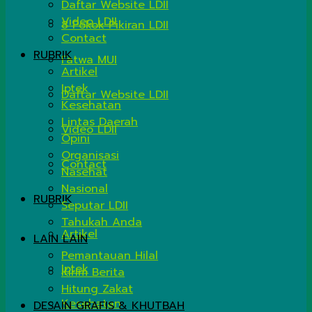
Daftar Website LDII
Video LDII
8 Pokok Pikiran LDII
Contact
RUBRIK
Fatwa MUI
Artikel
Iptek
Daftar Website LDII
Kesehatan
Lintas Daerah
Video LDII
Opini
Organisasi
Contact
Nasehat
Nasional
RUBRIK
Seputar LDII
Tahukah Anda
Artikel
LAIN LAIN
Pemantauan Hilal
Iptek
Kirim Berita
Hitung Zakat
Kesehatan
DESAIN GRAFIS & KHUTBAH