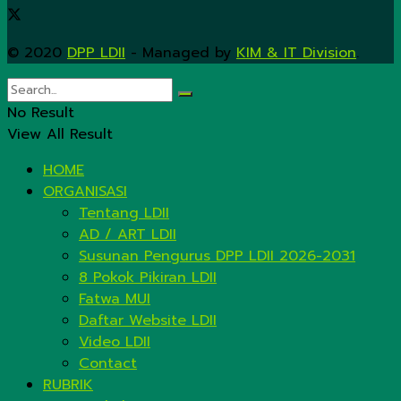
© 2020
DPP LDII
- Managed by
KIM & IT Division
.
No Result
View All Result
HOME
ORGANISASI
Tentang LDII
AD / ART LDII
Susunan Pengurus DPP LDII 2026-2031
8 Pokok Pikiran LDII
Fatwa MUI
Daftar Website LDII
Video LDII
Contact
RUBRIK