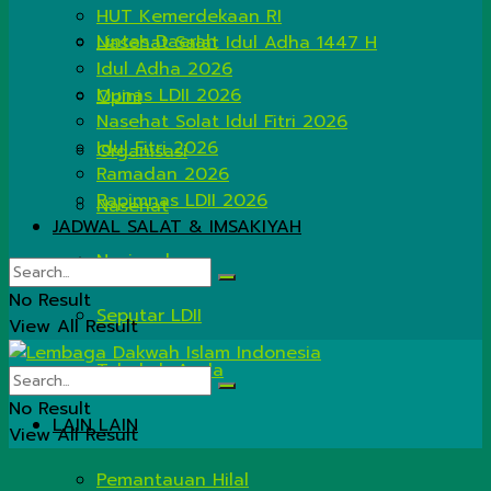
HUT Kemerdekaan RI
Lintas Daerah
Nasehat Salat Idul Adha 1447 H
Idul Adha 2026
Munas LDII 2026
Opini
Nasehat Solat Idul Fitri 2026
Idul Fitri 2026
Organisasi
Ramadan 2026
Rapimnas LDII 2026
Nasehat
JADWAL SALAT & IMSAKIYAH
Nasional
No Result
Seputar LDII
View All Result
Tahukah Anda
No Result
LAIN LAIN
View All Result
Pemantauan Hilal