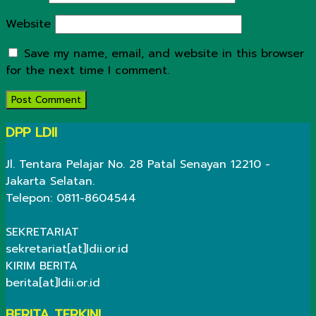
Website
Save my name, email, and website in this browser
for the next time I comment.
DPP LDII
Jl. Tentara Pelajar No. 28 Patal Senayan 12210 -
Jakarta Selatan.
Telepon: 0811-8604544
SEKRETARIAT
sekretariat[at]ldii.or.id
KIRIM BERITA
berita[at]ldii.or.id
BERITA TERKINI