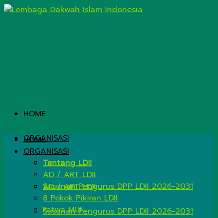
HOME
ORGANISASI
HOME
ORGANISASI
Tentang LDII
Tentang LDII
AD / ART LDII
Susunan Pengurus DPP LDII 2026-2031
AD / ART LDII
8 Pokok Pikiran LDII
Fatwa MUI
Susunan Pengurus DPP LDII 2026-2031