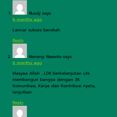
Rusdy
says:
6 months ago
Lancar sukses barokah
Reply
Nanang Naswito
says:
6 months ago
Masyaa Allah , LDII berkelanjutan utk
membangun bangsa dengan 3K
Komunikasi, Karya dan Kontribusi nyata,
lanjutkan
Reply