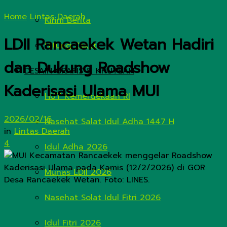
Home
Lintas Daerah
Kirim Berita
LDII Rancaekek Wetan Hadiri
Hitung Zakat
dan Dukung Roadshow
DESAIN GRAFIS & KHUTBAH
Kaderisasi Ulama MUI
HUT Kemerdekaan RI
2026/02/16
Nasehat Salat Idul Adha 1447 H
in
Lintas Daerah
4
Idul Adha 2026
Munas LDII 2026
Nasehat Solat Idul Fitri 2026
Idul Fitri 2026