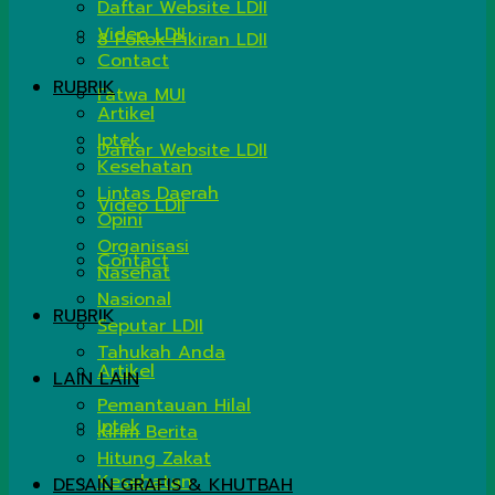
Daftar Website LDII
Video LDII
8 Pokok Pikiran LDII
Contact
RUBRIK
Fatwa MUI
Artikel
Iptek
Daftar Website LDII
Kesehatan
Lintas Daerah
Video LDII
Opini
Organisasi
Contact
Nasehat
Nasional
RUBRIK
Seputar LDII
Tahukah Anda
Artikel
LAIN LAIN
Pemantauan Hilal
Iptek
Kirim Berita
Hitung Zakat
Kesehatan
DESAIN GRAFIS & KHUTBAH