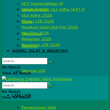
HUT Kemerdekaan RI
Lintas Daerah
Nasehat Salat Idul Adha 1447 H
Idul Adha 2026
Munas LDII 2026
Opini
Nasehat Solat Idul Fitri 2026
Idul Fitri 2026
Organisasi
Ramadan 2026
Rapimnas LDII 2026
Nasehat
JADWAL SALAT & IMSAKIYAH
Nasional
No Result
Seputar LDII
View All Result
Tahukah Anda
No Result
LAIN LAIN
View All Result
Pemantauan Hilal