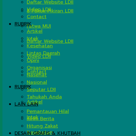
Daftar Website LDII
Video LDII
8 Pokok Pikiran LDII
Contact
RUBRIK
Fatwa MUI
Artikel
Iptek
Daftar Website LDII
Kesehatan
Lintas Daerah
Video LDII
Opini
Organisasi
Contact
Nasehat
Nasional
RUBRIK
Seputar LDII
Tahukah Anda
Artikel
LAIN LAIN
Pemantauan Hilal
Iptek
Kirim Berita
Hitung Zakat
Kesehatan
DESAIN GRAFIS & KHUTBAH