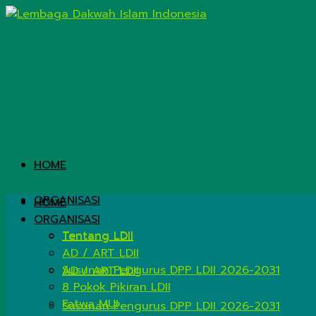
HOME
ORGANISASI
HOME
ORGANISASI
Tentang LDII
Tentang LDII
AD / ART LDII
Susunan Pengurus DPP LDII 2026-2031
AD / ART LDII
8 Pokok Pikiran LDII
Fatwa MUI
Susunan Pengurus DPP LDII 2026-2031