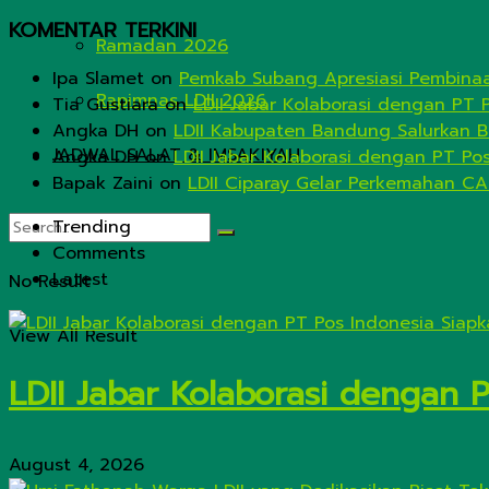
KOMENTAR TERKINI
Ramadan 2026
Ipa Slamet
on
Pemkab Subang Apresiasi Pembinaa
Rapimnas LDII 2026
Tia Gustiara
on
LDII Jabar Kolaborasi dengan PT 
Angka DH
on
LDII Kabupaten Bandung Salurkan B
JADWAL SALAT & IMSAKIYAH
Angka DH
on
LDII Jabar Kolaborasi dengan PT Po
Bapak Zaini
on
LDII Ciparay Gelar Perkemahan CA
Trending
Comments
Latest
No Result
View All Result
LDII Jabar Kolaborasi dengan 
August 4, 2026