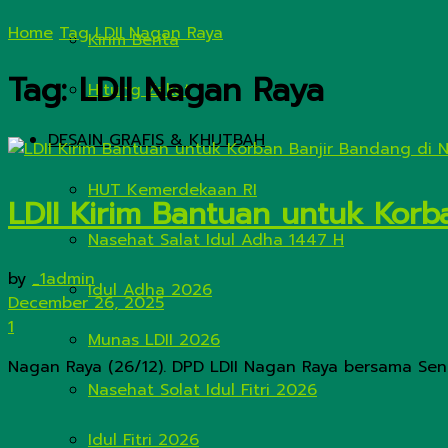
Home
Tag
LDII Nagan Raya
Kirim Berita
Tag:
LDII Nagan Raya
Hitung Zakat
DESAIN GRAFIS & KHUTBAH
HUT Kemerdekaan RI
LDII Kirim Bantuan untuk Kor
Nasehat Salat Idul Adha 1447 H
by
_1admin
Idul Adha 2026
December 26, 2025
1
Munas LDII 2026
Nagan Raya (26/12). DPD LDII Nagan Raya bersama Senk
Nasehat Solat Idul Fitri 2026
Idul Fitri 2026