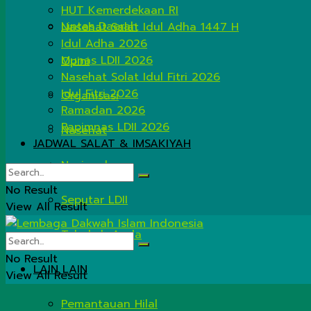
HUT Kemerdekaan RI
Lintas Daerah
Nasehat Salat Idul Adha 1447 H
Idul Adha 2026
Munas LDII 2026
Opini
Nasehat Solat Idul Fitri 2026
Idul Fitri 2026
Organisasi
Ramadan 2026
Rapimnas LDII 2026
Nasehat
JADWAL SALAT & IMSAKIYAH
Nasional
No Result
Seputar LDII
View All Result
Tahukah Anda
No Result
LAIN LAIN
View All Result
Pemantauan Hilal