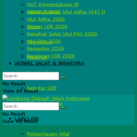
HUT Kemerdekaan RI
Lintas Daerah
Nasehat Salat Idul Adha 1447 H
Idul Adha 2026
Munas LDII 2026
Opini
Nasehat Solat Idul Fitri 2026
Idul Fitri 2026
Organisasi
Ramadan 2026
Rapimnas LDII 2026
Nasehat
JADWAL SALAT & IMSAKIYAH
Nasional
No Result
Seputar LDII
View All Result
Tahukah Anda
No Result
LAIN LAIN
View All Result
Pemantauan Hilal