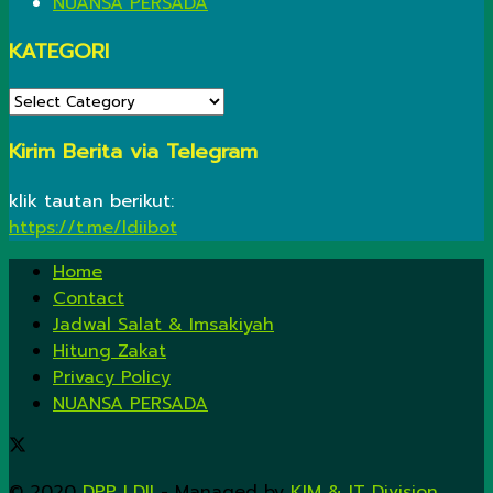
NUANSA PERSADA
KATEGORI
KATEGORI
Kirim Berita via Telegram
klik tautan berikut:
https://t.me/ldiibot
Home
Contact
Jadwal Salat & Imsakiyah
Hitung Zakat
Privacy Policy
NUANSA PERSADA
© 2020
DPP LDII
- Managed by
KIM & IT Division
.