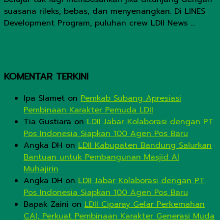
suasana rileks, bebas, dan menyenangkan. Di LINES
Development Program, puluhan crew LDII News ...
KOMENTAR TERKINI
Ipa Slamet
on
Pemkab Subang Apresiasi
Pembinaan Karakter Pemuda LDII
Tia Gustiara
on
LDII Jabar Kolaborasi dengan PT
Pos Indonesia Siapkan 100 Agen Pos Baru
Angka DH
on
LDII Kabupaten Bandung Salurkan
Bantuan untuk Pembangunan Masjid Al
Muhajirin
Angka DH
on
LDII Jabar Kolaborasi dengan PT
Pos Indonesia Siapkan 100 Agen Pos Baru
Bapak Zaini
on
LDII Ciparay Gelar Perkemahan
CAI, Perkuat Pembinaan Karakter Generasi Muda