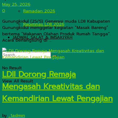
May 25, 2026
0
Ramadan 2026
Gunungkidul (25/5). Generasi muda LDII Kabupaten
Rapimnas LDII 2026
Gunungkidul menggelar kegiatan “Masak Bareng”
bertema “Makanan Olahan Produk Rumah Tangga”.
JADWAL SALAT & IMSAKIYAH
Acara berlangsung di ...
No Result
LDII Dorong Remaja
View All Result
Mengasah Kreativitas dan
Kemandirian Lewat Pengajian
by
_1admin