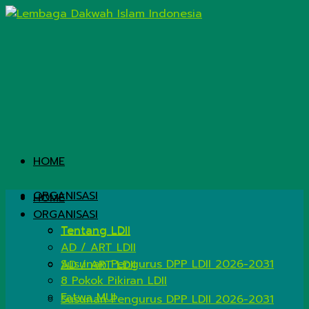
HOME
ORGANISASI
HOME
ORGANISASI
Tentang LDII
Tentang LDII
AD / ART LDII
Susunan Pengurus DPP LDII 2026-2031
AD / ART LDII
8 Pokok Pikiran LDII
Fatwa MUI
Susunan Pengurus DPP LDII 2026-2031