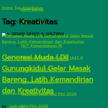
Home
Tag
Kreativitas
Kirim Berita
Tag:
Kreativitas
Hitung Zakat
DESAIN GRAFIS & KHUTBAH
HUT Kemerdekaan RI
Generasi Muda LDII
Nasehat Salat Idul Adha 1447 H
Gunungkidul Gelar Masak
Idul Adha 2026
Bareng, Latih Kemandirian
Munas LDII 2026
dan Kreativitas
Nasehat Solat Idul Fitri 2026
Idul Fitri 2026
by
_1admin