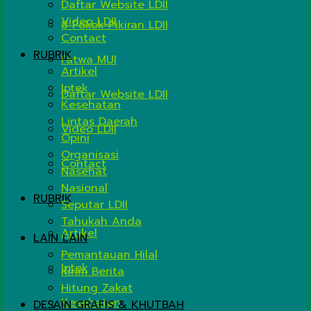
Daftar Website LDII
Video LDII
8 Pokok Pikiran LDII
Contact
RUBRIK
Fatwa MUI
Artikel
Iptek
Daftar Website LDII
Kesehatan
Lintas Daerah
Video LDII
Opini
Organisasi
Contact
Nasehat
Nasional
RUBRIK
Seputar LDII
Tahukah Anda
Artikel
LAIN LAIN
Pemantauan Hilal
Iptek
Kirim Berita
Hitung Zakat
Kesehatan
DESAIN GRAFIS & KHUTBAH