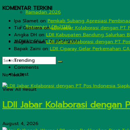
KOMENTAR TERKINI
Ramadan 2026
Ipa Slamet
on
Pemkab Subang Apresiasi Pembinaa
Rapimnas LDII 2026
Tia Gustiara
on
LDII Jabar Kolaborasi dengan PT 
Angka DH
on
LDII Kabupaten Bandung Salurkan B
JADWAL SALAT & IMSAKIYAH
Angka DH
on
LDII Jabar Kolaborasi dengan PT Po
Bapak Zaini
on
LDII Ciparay Gelar Perkemahan CA
Trending
Comments
Latest
No Result
View All Result
LDII Jabar Kolaborasi dengan 
August 4, 2026