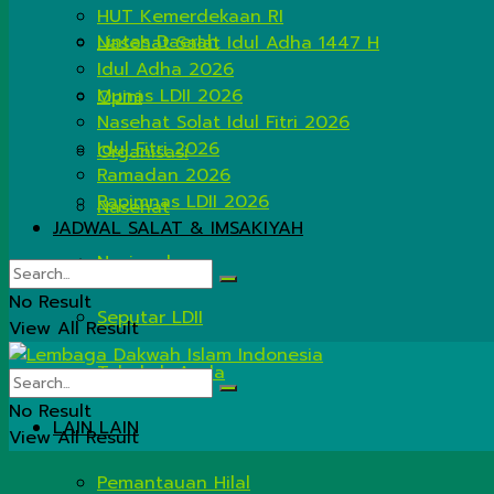
HUT Kemerdekaan RI
Lintas Daerah
Nasehat Salat Idul Adha 1447 H
Idul Adha 2026
Munas LDII 2026
Opini
Nasehat Solat Idul Fitri 2026
Idul Fitri 2026
Organisasi
Ramadan 2026
Rapimnas LDII 2026
Nasehat
JADWAL SALAT & IMSAKIYAH
Nasional
No Result
Seputar LDII
View All Result
Tahukah Anda
No Result
LAIN LAIN
View All Result
Pemantauan Hilal