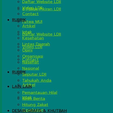
Daftar Website LDII
Video LDII
8 Pokok Pikiran LDII
Contact
RUBRIK
Fatwa MUI
Artikel
Iptek
Daftar Website LDII
Kesehatan
Lintas Daerah
Video LDII
Opini
Organisasi
Contact
Nasehat
Nasional
RUBRIK
Seputar LDII
Tahukah Anda
Artikel
LAIN LAIN
Pemantauan Hilal
Iptek
Kirim Berita
Hitung Zakat
Kesehatan
DESAIN GRAFIS & KHUTBAH