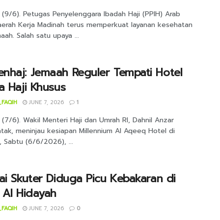
 (9/6). Petugas Penyelenggara Ibadah Haji (PPIH) Arab
aerah Kerja Madinah terus memperkuat layanan kesehatan
aah. Salah satu upaya ...
nhaj: Jemaah Reguler Tempati Hotel
a Haji Khusus
_FAQIH
JUNE 7, 2026
1
(7/6). Wakil Menteri Haji dan Umrah RI, Dahnil Anzar
tak, meninjau kesiapan Millennium Al Aqeeq Hotel di
 Sabtu (6/6/2026), ...
ai Skuter Diduga Picu Kebakaran di
 Al Hidayah
_FAQIH
JUNE 7, 2026
0