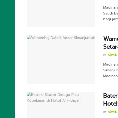
Madinah
Saudi D
bagi jem
Wame
Setar
BY
ADMIN
Madinah 
Simanjun
Madinah,
Bater
Hotel
BY
ADMIN