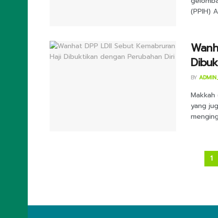
gelomba
(PPIH) A
Wanha
Dibuk
BY
ADMIN
Makkah 
yang ju
menging
1