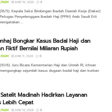
_FAQIH
JUNE 16, 2026
0
(16/5). Kepala Seksi Bimbingan Ibadah Daerah Kerja (Daker)
Petugas Penyelenggara Ibadah Haji (PPIH) Arab Saudi Erti
mengatakan ...
nhaj Bongkar Kasus Badal Haji dan
n Fiktif Bernilai Miliaran Rupiah
_FAQIH
JUNE 11, 2026
0
10/6). Juru Bicara Kementerian Haji dan Umrah RI, Ichsan
 mengungkap sejumlah kasus dugaan badal haji dan kurban
k Satelit Madinah Hadirkan Layanan
 Lebih Cepat
_FAQIH
JUNE 10, 2026
0