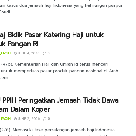
ni kasus dua jemaah haji Indonesia yang kehilangan paspor
audi. ...
j Bidik Pasar Katering Haji untuk
uk Pangan RI
_FAQIH
JUNE 4, 2026
0
 (4/6). Kementerian Haji dan Umrah RI terus mencari
 untuk memperluas pasar produk pangan nasional di Arab
lain ...
 PPIH Peringatkan Jemaah Tidak Bawa
am Dalam Koper
_FAQIH
JUNE 2, 2026
0
(2/6). Memasuki fase pemulangan jemaah haji Indonesia