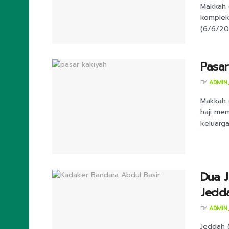
Makkah (
komplek
(6/6/202
Pasar
BY
ADMIN
Makkah 
haji me
keluarga
Dua J
Jedda
BY
ADMIN
Jeddah (