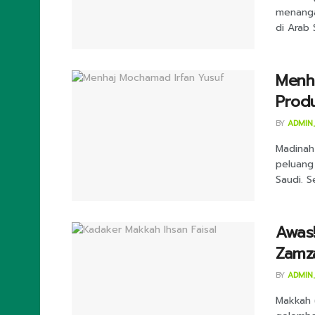
menanga
di Arab S
Menha
Prod
BY
ADMIN
Madinah
peluang
Saudi. Se
Awas!
Zamz
BY
ADMIN
Makkah 