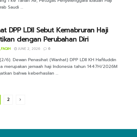
ng 1 ke Tanah Air, Petugas Penyelenggara Ibadah Haji
rab Saudi ...
t DPP LDII Sebut Kemabruran Haji
tikan dengan Perubahan Diri
_FAQIH
JUNE 2, 2026
6
(2/6). Dewan Penasihat (Wanhat) DPP LDII KH Hafiluddin
ga merupakan jemaah haji Indonesia tahun 1447H/2026M
atkan bahwa keberhasilan ...
2