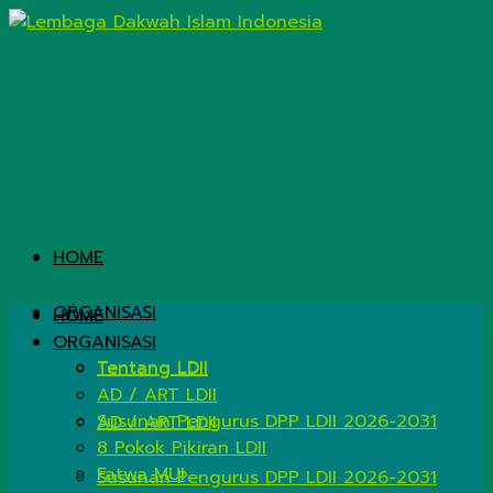
HOME
ORGANISASI
HOME
ORGANISASI
Tentang LDII
Tentang LDII
AD / ART LDII
Susunan Pengurus DPP LDII 2026-2031
AD / ART LDII
8 Pokok Pikiran LDII
Fatwa MUI
Susunan Pengurus DPP LDII 2026-2031