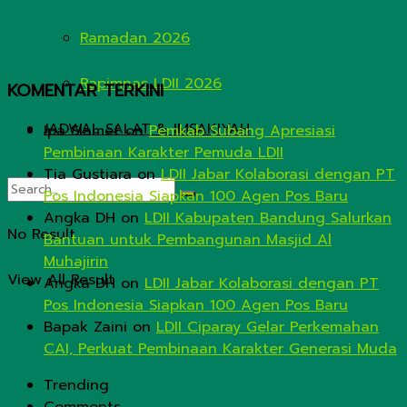
Ramadan 2026
Rapimnas LDII 2026
KOMENTAR TERKINI
JADWAL SALAT & IMSAKIYAH
Ipa Slamet
on
Pemkab Subang Apresiasi
Pembinaan Karakter Pemuda LDII
Tia Gustiara
on
LDII Jabar Kolaborasi dengan PT
Pos Indonesia Siapkan 100 Agen Pos Baru
Angka DH
on
LDII Kabupaten Bandung Salurkan
No Result
Bantuan untuk Pembangunan Masjid Al
Muhajirin
View All Result
Angka DH
on
LDII Jabar Kolaborasi dengan PT
Pos Indonesia Siapkan 100 Agen Pos Baru
Bapak Zaini
on
LDII Ciparay Gelar Perkemahan
CAI, Perkuat Pembinaan Karakter Generasi Muda
Trending