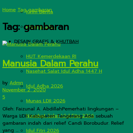
Home
Tag
gambaran
Kirim Berita
Tag:
gambaran
Hitung Zakat
DESAIN GRAFIS & KHUTBAH
HUT Kemerdekaan RI
Manusia Dalam Perahu
Nasehat Salat Idul Adha 1447 H
by
Admn
Idul Adha 2026
November 2, 2020
5
Munas LDII 2026
Oleh: Faizunal A. AbdillahPemerhati lingkungan –
Nasehat Solat Idul Fitri 2026
Warga LDII Kabupaten Tangerang Ada sebuah
gambaran indah dari relief Candi Borobudur. Relief
yang ...
Idul Fitri 2026