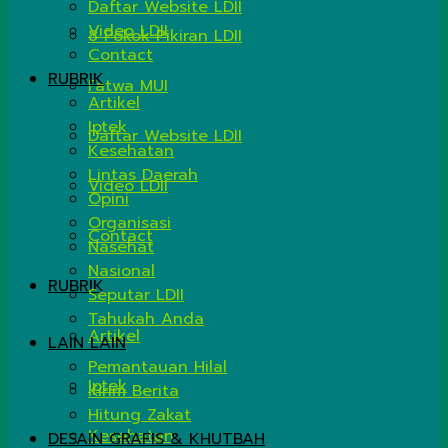
Daftar Website LDII
Video LDII
8 Pokok Pikiran LDII
Contact
RUBRIK
Fatwa MUI
Artikel
Iptek
Daftar Website LDII
Kesehatan
Lintas Daerah
Video LDII
Opini
Organisasi
Contact
Nasehat
Nasional
RUBRIK
Seputar LDII
Tahukah Anda
Artikel
LAIN LAIN
Pemantauan Hilal
Iptek
Kirim Berita
Hitung Zakat
Kesehatan
DESAIN GRAFIS & KHUTBAH