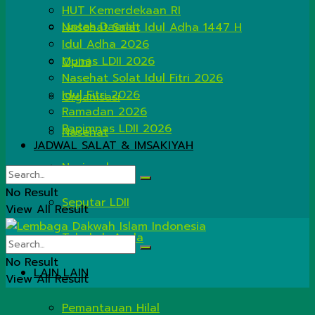
HUT Kemerdekaan RI
Lintas Daerah
Nasehat Salat Idul Adha 1447 H
Idul Adha 2026
Munas LDII 2026
Opini
Nasehat Solat Idul Fitri 2026
Idul Fitri 2026
Organisasi
Ramadan 2026
Rapimnas LDII 2026
Nasehat
JADWAL SALAT & IMSAKIYAH
Nasional
No Result
Seputar LDII
View All Result
Tahukah Anda
No Result
LAIN LAIN
View All Result
Pemantauan Hilal