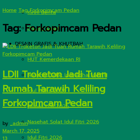
Home
Tag
Forkopimcam Pedan
Kirim Berita
Tag:
Forkopimcam Pedan
Hitung Zakat
DESAIN GRAFIS & KHUTBAH
HUT Kemerdekaan RI
LDII Troketon Jadi Tuan
Nasehat Salat Idul Adha 1447 H
Rumah Tarawih Keliling
Idul Adha 2026
Forkopimcam Pedan
Munas LDII 2026
Nasehat Solat Idul Fitri 2026
by
_admin
March 17, 2025
Idul Fitri 2026
13