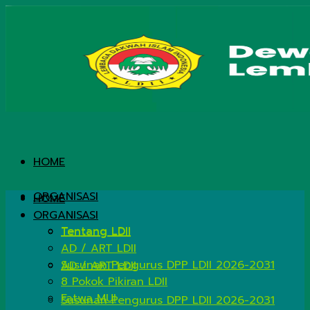
HOME
ORGANISASI
HOME
ORGANISASI
Tentang LDII
Tentang LDII
AD / ART LDII
Susunan Pengurus DPP LDII 2026-2031
AD / ART LDII
8 Pokok Pikiran LDII
Fatwa MUI
Susunan Pengurus DPP LDII 2026-2031