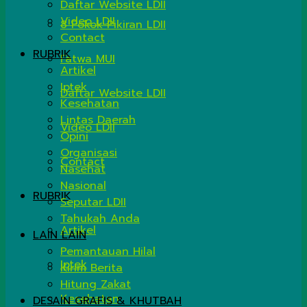
Daftar Website LDII
Video LDII
8 Pokok Pikiran LDII
Contact
RUBRIK
Fatwa MUI
Artikel
Iptek
Daftar Website LDII
Kesehatan
Lintas Daerah
Video LDII
Opini
Organisasi
Contact
Nasehat
Nasional
RUBRIK
Seputar LDII
Tahukah Anda
Artikel
LAIN LAIN
Pemantauan Hilal
Iptek
Kirim Berita
Hitung Zakat
Kesehatan
DESAIN GRAFIS & KHUTBAH