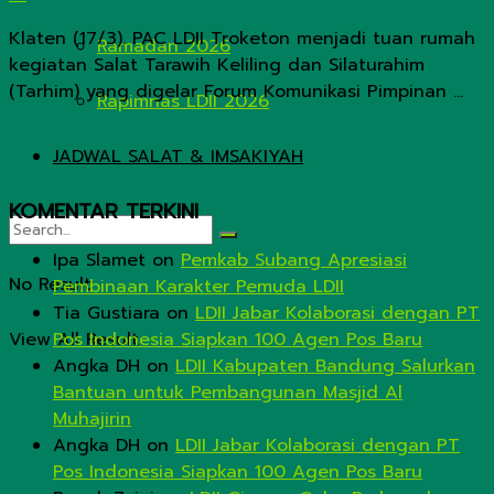
Klaten (17/3). PAC LDII Troketon menjadi tuan rumah
Ramadan 2026
kegiatan Salat Tarawih Keliling dan Silaturahim
(Tarhim) yang digelar Forum Komunikasi Pimpinan ...
Rapimnas LDII 2026
JADWAL SALAT & IMSAKIYAH
KOMENTAR TERKINI
Ipa Slamet
on
Pemkab Subang Apresiasi
No Result
Pembinaan Karakter Pemuda LDII
Tia Gustiara
on
LDII Jabar Kolaborasi dengan PT
View All Result
Pos Indonesia Siapkan 100 Agen Pos Baru
Angka DH
on
LDII Kabupaten Bandung Salurkan
Bantuan untuk Pembangunan Masjid Al
Muhajirin
Angka DH
on
LDII Jabar Kolaborasi dengan PT
Pos Indonesia Siapkan 100 Agen Pos Baru