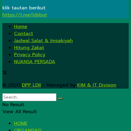
klik tautan berikut:
https://t.me/ldiibot
Home
Contact
Jadwal Salat & Imsakiyah
Hitung Zakat
Privacy Policy
NUANSA PERSADA
© 2020
DPP LDII
- Managed by
KIM & IT Division
.
No Result
View All Result
HOME
ORGANISASI