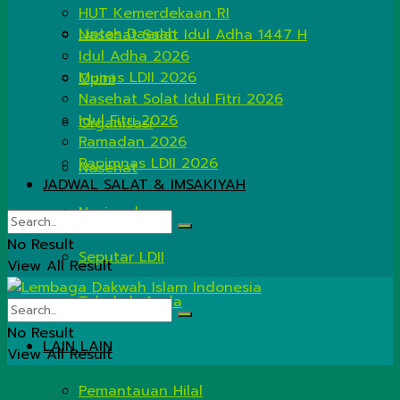
HUT Kemerdekaan RI
Lintas Daerah
Nasehat Salat Idul Adha 1447 H
Idul Adha 2026
Munas LDII 2026
Opini
Nasehat Solat Idul Fitri 2026
Idul Fitri 2026
Organisasi
Ramadan 2026
Rapimnas LDII 2026
Nasehat
JADWAL SALAT & IMSAKIYAH
Nasional
No Result
Seputar LDII
View All Result
Tahukah Anda
No Result
LAIN LAIN
View All Result
Pemantauan Hilal