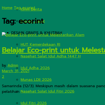
Home
Tag
ecorint
Kirim Berita
Tag:
ecorint
Hitung Zakat
DESAIN GRAFIS & KHUTBAH
HUT Kemerdekaan RI
Belajar Eco-print untuk Meles
Nasehat Salat Idul Adha 1447 H
by
Admn
Idul Adha 2026
March 31, 2021
2
Munas LDII 2026
Samarinda (12/3). Meskipun masih dalam suasana pand
Nasehat Solat Idul Fitri 2026
pelatihan ...
Idul Fitri 2026