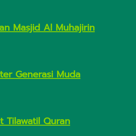
n Masjid Al Muhajirin
kter Generasi Muda
 Tilawatil Quran