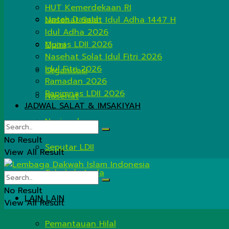
HUT Kemerdekaan RI
Lintas Daerah
Nasehat Salat Idul Adha 1447 H
Idul Adha 2026
Munas LDII 2026
Opini
Nasehat Solat Idul Fitri 2026
Idul Fitri 2026
Organisasi
Ramadan 2026
Rapimnas LDII 2026
Nasehat
JADWAL SALAT & IMSAKIYAH
Nasional
No Result
Seputar LDII
View All Result
Tahukah Anda
No Result
LAIN LAIN
View All Result
Pemantauan Hilal