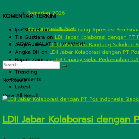
Ramadan 2026
KOMENTAR TERKINI
Rapimnas LDII 2026
Ipa Slamet
on
Pemkab Subang Apresiasi Pembinaa
Tia Gustiara
on
LDII Jabar Kolaborasi dengan PT 
JADWAL SALAT & IMSAKIYAH
Angka DH
on
LDII Kabupaten Bandung Salurkan B
Angka DH
on
LDII Jabar Kolaborasi dengan PT Po
Bapak Zaini
on
LDII Ciparay Gelar Perkemahan CA
Trending
Comments
No Result
Latest
View All Result
LDII Jabar Kolaborasi dengan 