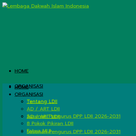
HOME
ORGANISASI
HOME
ORGANISASI
Tentang LDII
Tentang LDII
AD / ART LDII
Susunan Pengurus DPP LDII 2026-2031
AD / ART LDII
8 Pokok Pikiran LDII
Fatwa MUI
Susunan Pengurus DPP LDII 2026-2031