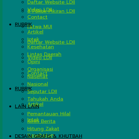
Daftar Website LDII
Video LDII
8 Pokok Pikiran LDII
Contact
RUBRIK
Fatwa MUI
Artikel
Iptek
Daftar Website LDII
Kesehatan
Lintas Daerah
Video LDII
Opini
Organisasi
Contact
Nasehat
Nasional
RUBRIK
Seputar LDII
Tahukah Anda
Artikel
LAIN LAIN
Pemantauan Hilal
Iptek
Kirim Berita
Hitung Zakat
Kesehatan
DESAIN GRAFIS & KHUTBAH