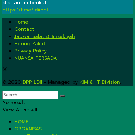
klik tautan berikut:
https://t.me/ldiibot
Home
Contact
Jadwal Salat & Imsakiyah
Hitung Zakat
Privacy Policy
NUANSA PERSADA
© 2020
DPP LDII
- Managed by
KIM & IT Division
.
No Result
View All Result
HOME
ORGANISASI