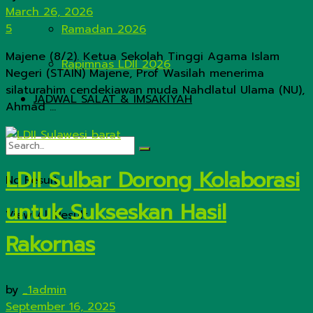
March 26, 2026
5
Ramadan 2026
Majene (8/2). Ketua Sekolah Tinggi Agama Islam
Rapimnas LDII 2026
Negeri (STAIN) Majene, Prof Wasilah menerima
silaturahim cendekiawan muda Nahdlatul Ulama (NU),
JADWAL SALAT & IMSAKIYAH
Ahmad ...
LDII Sulbar Dorong Kolaborasi
No Result
untuk Sukseskan Hasil
View All Result
Rakornas
by
_1admin
September 16, 2025