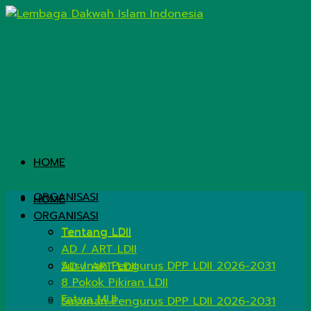
HOME
ORGANISASI
HOME
ORGANISASI
Tentang LDII
Tentang LDII
AD / ART LDII
Susunan Pengurus DPP LDII 2026-2031
AD / ART LDII
8 Pokok Pikiran LDII
Fatwa MUI
Susunan Pengurus DPP LDII 2026-2031