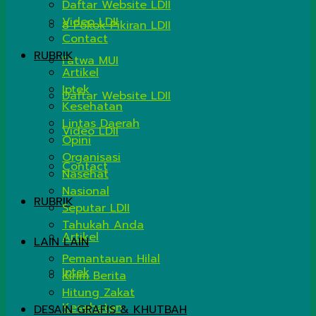
Daftar Website LDII
Video LDII
8 Pokok Pikiran LDII
Contact
RUBRIK
Fatwa MUI
Artikel
Iptek
Daftar Website LDII
Kesehatan
Lintas Daerah
Video LDII
Opini
Organisasi
Contact
Nasehat
Nasional
RUBRIK
Seputar LDII
Tahukah Anda
Artikel
LAIN LAIN
Pemantauan Hilal
Iptek
Kirim Berita
Hitung Zakat
Kesehatan
DESAIN GRAFIS & KHUTBAH