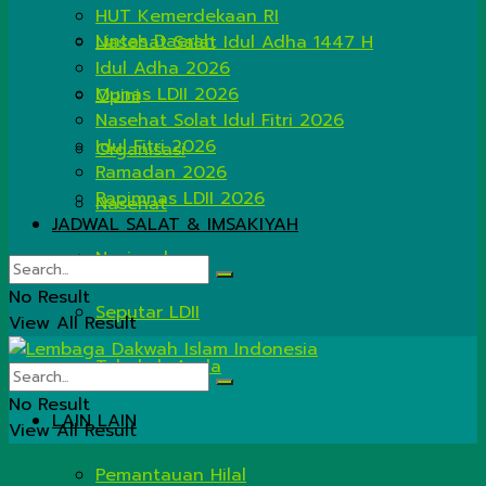
HUT Kemerdekaan RI
Lintas Daerah
Nasehat Salat Idul Adha 1447 H
Idul Adha 2026
Munas LDII 2026
Opini
Nasehat Solat Idul Fitri 2026
Idul Fitri 2026
Organisasi
Ramadan 2026
Rapimnas LDII 2026
Nasehat
JADWAL SALAT & IMSAKIYAH
Nasional
No Result
Seputar LDII
View All Result
Tahukah Anda
No Result
LAIN LAIN
View All Result
Pemantauan Hilal