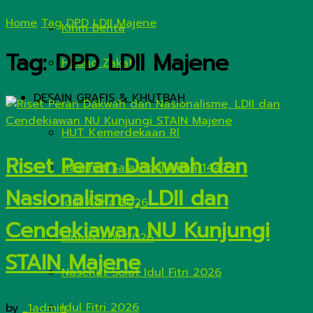
Home
Tag
DPD LDII Majene
Kirim Berita
Tag:
DPD LDII Majene
Hitung Zakat
DESAIN GRAFIS & KHUTBAH
HUT Kemerdekaan RI
Riset Peran Dakwah dan
Nasehat Salat Idul Adha 1447 H
Nasionalisme, LDII dan
Idul Adha 2026
Cendekiawan NU Kunjungi
Munas LDII 2026
STAIN Majene
Nasehat Solat Idul Fitri 2026
Idul Fitri 2026
by
_1admin