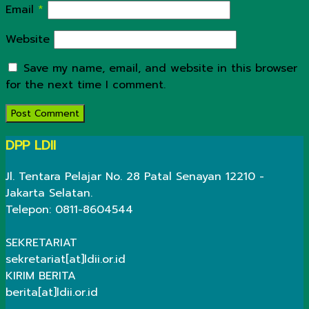
Email
*
Website
Save my name, email, and website in this browser
for the next time I comment.
DPP LDII
Jl. Tentara Pelajar No. 28 Patal Senayan 12210 -
Jakarta Selatan.
Telepon: 0811-8604544
SEKRETARIAT
sekretariat[at]ldii.or.id
KIRIM BERITA
berita[at]ldii.or.id