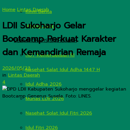
Home
Lintas Daerah
Kirim Berita
LDII Sukoharjo Gelar
Hitung Zakat
Bootcamp Perkuat Karakter
DESAIN GRAFIS & KHUTBAH
dan Kemandirian Remaja
HUT Kemerdekaan RI
2026/05/23
Nasehat Salat Idul Adha 1447 H
in
Lintas Daerah
4
Idul Adha 2026
Munas LDII 2026
Nasehat Solat Idul Fitri 2026
Idul Fitri 2026