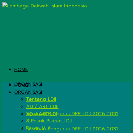
HOME
ORGANISASI
HOME
ORGANISASI
Tentang LDII
Tentang LDII
AD / ART LDII
Susunan Pengurus DPP LDII 2026-2031
AD / ART LDII
8 Pokok Pikiran LDII
Fatwa MUI
Susunan Pengurus DPP LDII 2026-2031