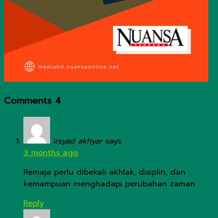
Comments
4
irsyad akhyar
says:
3 months ago
Remaja perlu dibekali akhlak, disiplin, dan
kemampuan menghadapi perubahan zaman
Reply