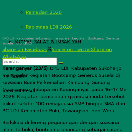
Ramadan 2026
Rapimnas LDII 2026
DPD LDII Kabupaten Sukoharjo menggelar kegiatan Bootcamp Generus
JADWAL SALAT & IMSAKIYAH
Susela. Foto: LINES.
Share on Facebook
Share on Twitter
Share on
WhatsApp
Karanganyar (23/5).
DPD LDII Kabupaten Sukoharjo
menggelar kegiatan Bootcamp Generus Susela di
No Result
kawasan Bumi Perkemahan Kampung Gunung
Ngargoyoso, Kabupaten Karanganyar, pada 16–17 Mei
View All Result
2026. Kegiatan pembinaan generasi muda tersebut
diikuti sekitar 100 remaja usia SMP hingga SMA dari
PC LDII Kecamatan Bulu, Tawangsari, dan Weru.
Berlokasi di lereng pegunungan dengan suasana
alam terbuka, bootcamp dirancang sebagai sarana