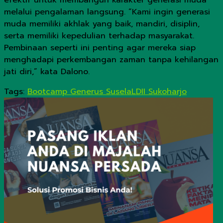
melalui pengalaman langsung. “Kami ingin generasi
muda memiliki akhlak yang baik, mandiri, disiplin,
serta memiliki kepedulian terhadap masyarakat.
Pembinaan seperti ini penting agar mereka siap
menghadapi perkembangan zaman tanpa kehilangan
jati diri,” kata Dalono.
Tags:
Bootcamp Generus Susela
LDII Sukoharjo