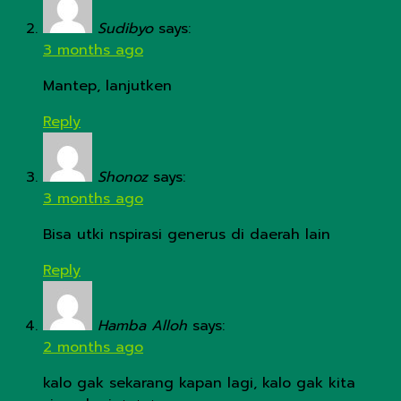
Sudibyo
says:
3 months ago
Mantep, lanjutken
Reply
Shonoz
says:
3 months ago
Bisa utki nspirasi generus di daerah lain
Reply
Hamba Alloh
says:
2 months ago
kalo gak sekarang kapan lagi, kalo gak kita