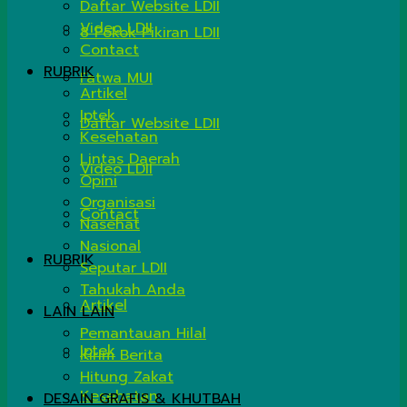
Daftar Website LDII
Video LDII
8 Pokok Pikiran LDII
Contact
RUBRIK
Fatwa MUI
Artikel
Iptek
Daftar Website LDII
Kesehatan
Lintas Daerah
Video LDII
Opini
Organisasi
Contact
Nasehat
Nasional
RUBRIK
Seputar LDII
Tahukah Anda
Artikel
LAIN LAIN
Pemantauan Hilal
Iptek
Kirim Berita
Hitung Zakat
Kesehatan
DESAIN GRAFIS & KHUTBAH