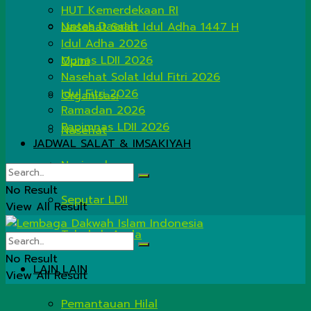
HUT Kemerdekaan RI
Lintas Daerah
Nasehat Salat Idul Adha 1447 H
Idul Adha 2026
Munas LDII 2026
Opini
Nasehat Solat Idul Fitri 2026
Idul Fitri 2026
Organisasi
Ramadan 2026
Rapimnas LDII 2026
Nasehat
JADWAL SALAT & IMSAKIYAH
Nasional
No Result
Seputar LDII
View All Result
Tahukah Anda
No Result
LAIN LAIN
View All Result
Pemantauan Hilal