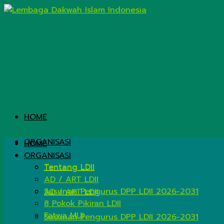
HOME
ORGANISASI
HOME
ORGANISASI
Tentang LDII
Tentang LDII
AD / ART LDII
Susunan Pengurus DPP LDII 2026-2031
AD / ART LDII
8 Pokok Pikiran LDII
Fatwa MUI
Susunan Pengurus DPP LDII 2026-2031