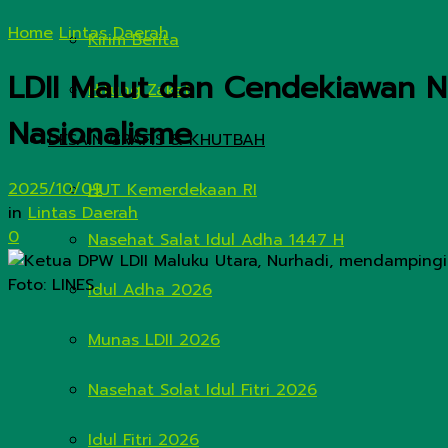
Home
Lintas Daerah
Kirim Berita
LDII Malut dan Cendekiawan 
Hitung Zakat
Nasionalisme
DESAIN GRAFIS & KHUTBAH
2025/10/09
HUT Kemerdekaan RI
in
Lintas Daerah
0
Nasehat Salat Idul Adha 1447 H
Idul Adha 2026
Munas LDII 2026
Nasehat Solat Idul Fitri 2026
Idul Fitri 2026