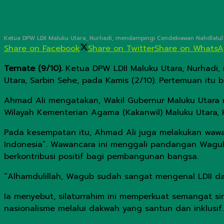
Ketua DPW LDII Maluku Utara, Nurhadi, mendampingi Cendekiawan Nahdlatul U
Share on Facebook
Share on Twitter
Share on Whats
Ternate (9/10).
Ketua DPW LDII Maluku Utara, Nurhadi,
Utara, Sarbin Sehe, pada Kamis (2/10). Pertemuan itu 
Ahmad Ali mengatakan, Wakil Gubernur Maluku Utara 
Wilayah Kementerian Agama (Kakanwil) Maluku Utara, 
Pada kesempatan itu, Ahmad Ali juga melakukan wawa
Indonesia”. Wawancara ini menggali pandangan Wagub 
berkontribusi positif bagi pembangunan bangsa.
“Alhamdulillah, Wagub sudah sangat mengenal LDII da
Ia menyebut, silaturrahim ini memperkuat semangat si
nasionalisme melalui dakwah yang santun dan inklusif.