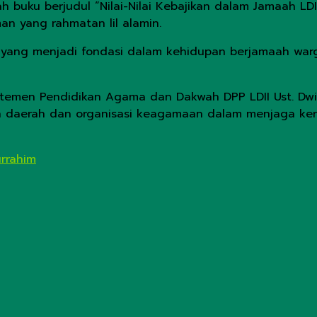
h buku berjudul “Nilai-Nilai Kebajikan dalam Jamaah L
an yang rahmatan lil alamin.
kan yang menjadi fondasi dalam kehidupan berjamaah wa
emen Pendidikan Agama dan Dakwah DPP LDII Ust. Dwi Pr
tah daerah dan organisasi keagamaan dalam menjaga k
urrahim