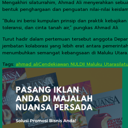
Mengakhiri silaturrahim, Ahmad Ali menyerahkan sebua
bentuk penghargaan dan penguatan nilai-nilai keislam
“Buku ini berisi kumpulan prinsip dan praktik kebaji
toleransi, dan cinta tanah air,” pungkas Ahmad Ali.
Turut hadir dalam pertemuan tersebut anggota Depart
jembatan kolaborasi yang lebih erat antara pemerin
menumbuhkan semangat kebangsaan di Maluku Utara.
Tags:
ahmad ali
Cendekiawan NU
LDII Maluku Utara
silat