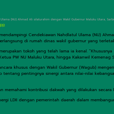
lama (NU) Ahmad Ali silaturahim dengan Wakil Gubernur Maluku Utara, Sarbin 
App
 mendampingi Cendekiawan Nahdlatul Ulama (NU) Ahmad
berlangsung di rumah dinas wakil gubernur yang terleta
merupakan tokoh yang telah lama ia kenal. “Khususnya
Ketua PW NU Maluku Utara, hingga Kakanwil Kemenag Sul
ncara khusus dengan Wakil Gubernur (Wagub) mengena
tentang pentingnya sinergi antara nilai-nilai kebangs
n memahami kontribusi dakwah yang dilakukan secara ko
nergi LDII dengan pemerintah daerah dalam membangun h