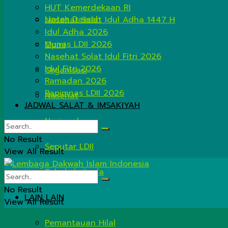
HUT Kemerdekaan RI
Lintas Daerah
Nasehat Salat Idul Adha 1447 H
Idul Adha 2026
Munas LDII 2026
Opini
Nasehat Solat Idul Fitri 2026
Idul Fitri 2026
Organisasi
Ramadan 2026
Rapimnas LDII 2026
Nasehat
JADWAL SALAT & IMSAKIYAH
Nasional
No Result
Seputar LDII
View All Result
Tahukah Anda
No Result
LAIN LAIN
View All Result
Pemantauan Hilal