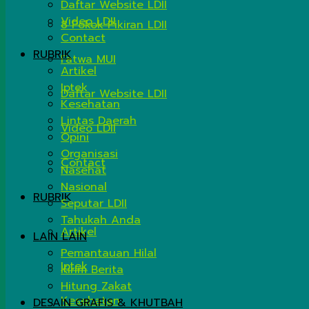
Daftar Website LDII
Video LDII
8 Pokok Pikiran LDII
Contact
RUBRIK
Fatwa MUI
Artikel
Iptek
Daftar Website LDII
Kesehatan
Lintas Daerah
Video LDII
Opini
Organisasi
Contact
Nasehat
Nasional
RUBRIK
Seputar LDII
Tahukah Anda
Artikel
LAIN LAIN
Pemantauan Hilal
Iptek
Kirim Berita
Hitung Zakat
Kesehatan
DESAIN GRAFIS & KHUTBAH