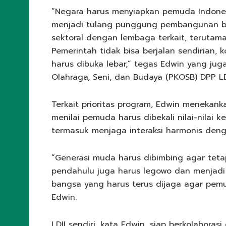
“Negara harus menyiapkan pemuda Indones
menjadi tulang punggung pembangunan ban
sektoral dengan lembaga terkait, teruta
Pemerintah tidak bisa berjalan sendirian,
harus dibuka lebar,” tegas Edwin yang ju
Olahraga, Seni, dan Budaya (PKOSB) DPP LD
Terkait prioritas program, Edwin menekan
menilai pemuda harus dibekali nilai-nilai
termasuk menjaga interaksi harmonis deng
“Generasi muda harus dibimbing agar teta
pendahulu juga harus legowo dan menjadi 
bangsa yang harus terus dijaga agar pemu
Edwin.
LDII sendiri, kata Edwin, siap berkolaboras