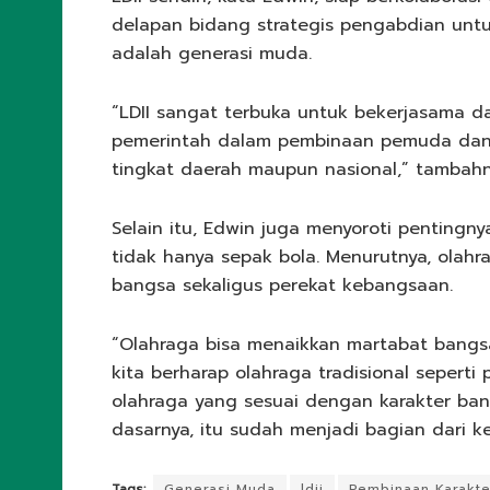
delapan bidang strategis pengabdian unt
adalah generasi muda.
“LDII sangat terbuka untuk bekerjasama da
pemerintah dalam pembinaan pemuda dan ol
tingkat daerah maupun nasional,” tambahn
Selain itu, Edwin juga menyoroti penting
tidak hanya sepak bola. Menurutnya, olahr
bangsa sekaligus perekat kebangsaan.
“Olahraga bisa menaikkan martabat bangsa 
kita berharap olahraga tradisional seperti
olahraga yang sesuai dengan karakter ba
dasarnya, itu sudah menjadi bagian dari k
Tags:
Generasi Muda
ldii
Pembinaan Karakte