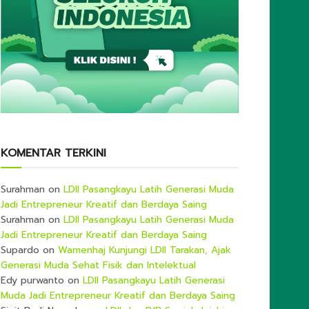
KOMENTAR TERKINI
Surahman
on
LDII Pasangkayu Latih Generasi Muda
Jadi Entrepreneur Kreatif dan Berdaya Saing
Surahman
on
LDII Pasangkayu Latih Generasi Muda
Jadi Entrepreneur Kreatif dan Berdaya Saing
Supardo
on
Wamenhaj Kunjungi LDII Tarakan, Ajak
Generasi Muda Sehat Fisik dan Intelektual
Edy purwanto
on
LDII Pasangkayu Latih Generasi
Muda Jadi Entrepreneur Kreatif dan Berdaya Saing