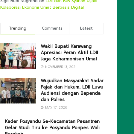
Sigit Budi Nugroho
on
LDII dan BJB Syariah Jajaki
Kolaborasi Ekonomi Umat Berbasis Digital
Trending
Comments
Latest
Wakil Bupati Karawang
Apresiasi Peran Aktif LDII
Jaga Keharmonisan Umat
NOVEMBER 13, 2021
Wujudkan Masyarakat Sadar
Pajak dan Hukum, LDII Luwu
Audiensi dengan Bapenda
dan Polres
MAY 17, 2026
Kader Posyandu Se-Kecamatan Pesantren
Gelar Studi Tiru ke Posyandu Ponpes Wali