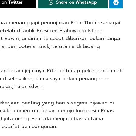
 on Twitter
Share on WhatsApp
oza menanggapi penunjukan Erick Thohir sebagai
telah dilantik Presiden Prabowo di Istana
ut Edwin, amanah tersebut diberikan bukan tanpa
ja, dan potensi Erick, terutama di bidang
n rekam jejaknya. Kita berharap pekerjaan rumah
ra diselesaikan, khususnya dalam penanganan
kat,” ujar Edwin.
pekerjaan penting yang harus segera dijawab di
asuki momentum besar menuju Indonesia Emas
0 juta orang. Pemuda menjadi basis utama
t estafet pembangunan.