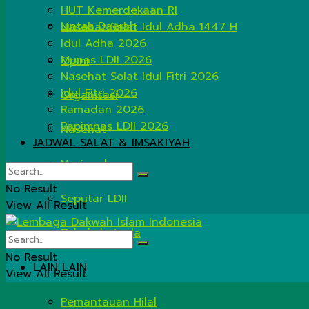
HUT Kemerdekaan RI
Lintas Daerah
Nasehat Salat Idul Adha 1447 H
Idul Adha 2026
Munas LDII 2026
Opini
Nasehat Solat Idul Fitri 2026
Idul Fitri 2026
Organisasi
Ramadan 2026
Rapimnas LDII 2026
Nasehat
JADWAL SALAT & IMSAKIYAH
Nasional
No Result
Seputar LDII
View All Result
Tahukah Anda
No Result
LAIN LAIN
View All Result
Pemantauan Hilal