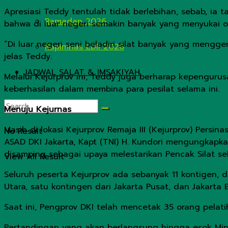
Apresiasi Teddy tentulah tidak berlebihan, sebab, ia 
Ramadan 2026
bahwa di luar negeri semakin banyak yang menyukai olah
“Di luar negeri seni beladiri silat banyak yang mengge
Rapimnas LDII 2026
jelas Teddy.
JADWAL SALAT & IMSAKIYAH
Melalui Kejurprov ini, Teddy juga berharap kepengur
keberhasilan dalam membina para pesilat selama ini.
Menuju Kejurnas
Masih di lokasi Kejurprov Remaja III (Kejurprov) Pers
No Result
ASAD DKI Jakarta, Kapt (TNI) H. Kundori mengungkapka
disamping sebagai upaya melestarikan Pencak Silat seba
View All Result
Seluruh peserta Kejurprov ada sebanyak 11 kontigen, d
Utara, satu kontingen dari Jakarta Pusat, dan Jakarta
Saat ini, Pengprov DKI telah mencetak 35 orang pelati
Pertandingan yang akan berlangsung hingga esok Ming