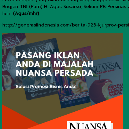
Brigjen TNI (Purn) H. Agus Susarso, Sekum PB Persinas 
lain.
(Agus/mhr)
http://generasiindonesia.com/berita-923-kjurprov-pers