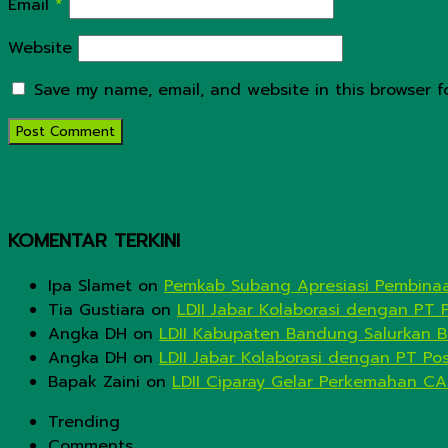
Email
*
Website
Save my name, email, and website in this browser f
KOMENTAR TERKINI
Ipa Slamet
on
Pemkab Subang Apresiasi Pembinaa
Tia Gustiara
on
LDII Jabar Kolaborasi dengan PT 
Angka DH
on
LDII Kabupaten Bandung Salurkan B
Angka DH
on
LDII Jabar Kolaborasi dengan PT Po
Bapak Zaini
on
LDII Ciparay Gelar Perkemahan CA
Trending
Comments