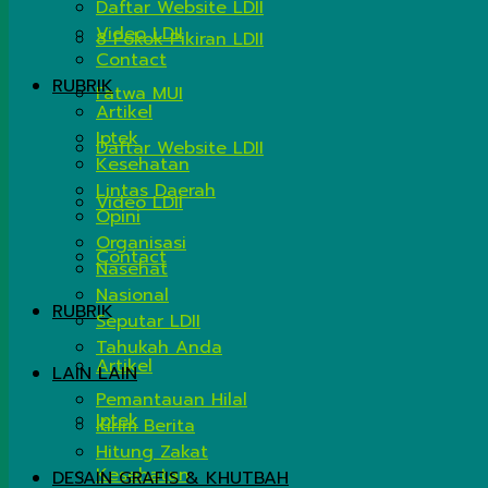
Daftar Website LDII
Video LDII
8 Pokok Pikiran LDII
Contact
RUBRIK
Fatwa MUI
Artikel
Iptek
Daftar Website LDII
Kesehatan
Lintas Daerah
Video LDII
Opini
Organisasi
Contact
Nasehat
Nasional
RUBRIK
Seputar LDII
Tahukah Anda
Artikel
LAIN LAIN
Pemantauan Hilal
Iptek
Kirim Berita
Hitung Zakat
Kesehatan
DESAIN GRAFIS & KHUTBAH