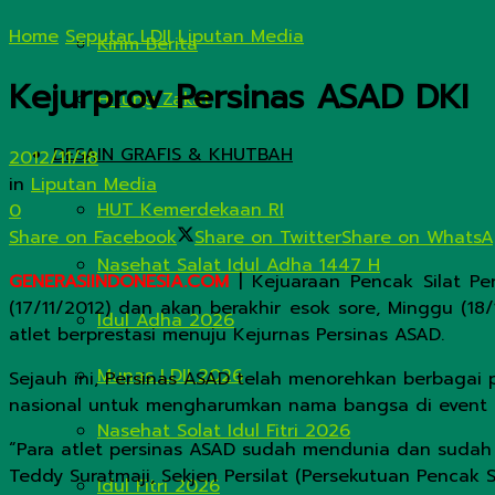
Home
Seputar LDII
Liputan Media
Kirim Berita
Kejurprov Persinas ASAD DKI
Hitung Zakat
DESAIN GRAFIS & KHUTBAH
2012/11/18
in
Liputan Media
HUT Kemerdekaan RI
0
Share on Facebook
Share on Twitter
Share on Whats
Nasehat Salat Idul Adha 1447 H
GENERASIINDONESIA.COM
| Kejuaraan Pencak Silat Pe
(17/11/2012) dan akan berakhir esok sore, Minggu (18
Idul Adha 2026
atlet berprestasi menuju Kejurnas Persinas ASAD.
Munas LDII 2026
Sejauh ini, Persinas ASAD telah menorehkan berbagai p
nasional untuk mengharumkan nama bangsa di event k
Nasehat Solat Idul Fitri 2026
“Para atlet persinas ASAD sudah mendunia dan sudah
Teddy Suratmaji, Sekjen Persilat (Persekutuan Pencak 
Idul Fitri 2026