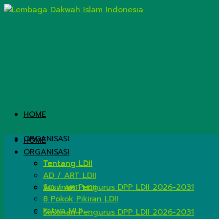
HOME
ORGANISASI
HOME
ORGANISASI
Tentang LDII
Tentang LDII
AD / ART LDII
Susunan Pengurus DPP LDII 2026-2031
AD / ART LDII
8 Pokok Pikiran LDII
Fatwa MUI
Susunan Pengurus DPP LDII 2026-2031