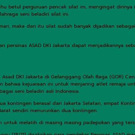
tahu betul perguruan pencak silat ini, mengingat diriny
raga seni beladiri silat ini.
mari, maka dari itu silat sudah banyak dijadikan sebagai
usan persinas ASAD DKI Jakarta dapat menjadikannya se
inas Asad DKI Jakarta di Gelanggang Olah Raga (GOR) Cen
n bahwa kejuaraan ini untuk menjaring atlet remaja unt
gai seni beladiri asli Indonesia.
ua kontingen berasal dari Jakarta Selatan, empat Kontin
 Barat sendiri menurunkan dua kontingen.
h untuk melatih di masing masing padepokan yang terseb
gu (18/11) disaksikan para pendekar Persinas ASAD ma