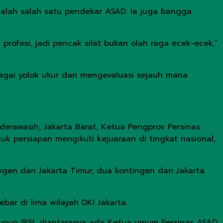
a ialah salah satu pendekar ASAD. Ia juga bangga
 profesi, jadi pencak silat bukan olah raga ecek-ecek,”
bagai yolok ukur dan mengevaluasi sejauh mana
derawasih, Jakarta Barat, Ketua Pengprov Persinas
uk persiapan mengikuti kejuaraan di tingkat nasional,
gen dari Jakarta Timur, dua kontingen dari Jakarta
ar di lima wilayah DKI Jakarta.
upun IPSI, diantaranya ada Ketua umum Persinas ASAD