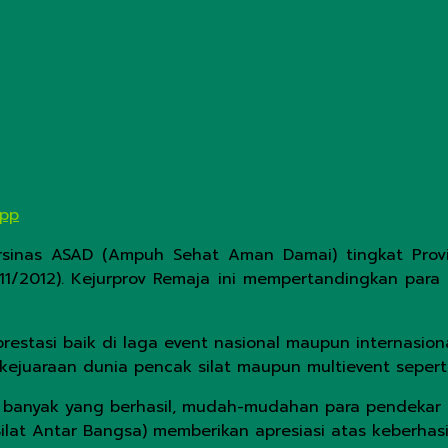
App
rsinas ASAD (Ampuh Sehat Aman Damai) tingkat Provins
/11/2012). Kejurprov Remaja ini mempertandingkan para 
restasi baik di laga event nasional maupun internasion
ejuaraan dunia pencak silat maupun multievent sepert
 banyak yang berhasil, mudah-mudahan para pendekar P
Silat Antar Bangsa) memberikan apresiasi atas keberhas