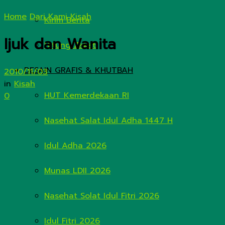
Home
Dari Kami
Kisah
Kirim Berita
Ijuk dan Wanita
Hitung Zakat
DESAIN GRAFIS & KHUTBAH
2010/11/03
in
Kisah
HUT Kemerdekaan RI
0
Nasehat Salat Idul Adha 1447 H
Idul Adha 2026
Munas LDII 2026
Nasehat Solat Idul Fitri 2026
Idul Fitri 2026