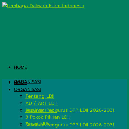
HOME
ORGANISASI
HOME
ORGANISASI
Tentang LDII
Tentang LDII
AD / ART LDII
Susunan Pengurus DPP LDII 2026-2031
AD / ART LDII
8 Pokok Pikiran LDII
Fatwa MUI
Susunan Pengurus DPP LDII 2026-2031