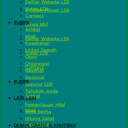
Daftar Website LDII
Video LDII
8 Pokok Pikiran LDII
Contact
RUBRIK
Fatwa MUI
Artikel
Iptek
Daftar Website LDII
Kesehatan
Lintas Daerah
Video LDII
Opini
Organisasi
Contact
Nasehat
Nasional
RUBRIK
Seputar LDII
Tahukah Anda
Artikel
LAIN LAIN
Pemantauan Hilal
Iptek
Kirim Berita
Hitung Zakat
Kesehatan
DESAIN GRAFIS & KHUTBAH