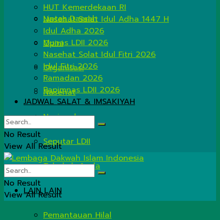
HUT Kemerdekaan RI
Lintas Daerah
Nasehat Salat Idul Adha 1447 H
Idul Adha 2026
Munas LDII 2026
Opini
Nasehat Solat Idul Fitri 2026
Idul Fitri 2026
Organisasi
Ramadan 2026
Rapimnas LDII 2026
Nasehat
JADWAL SALAT & IMSAKIYAH
Nasional
No Result
Seputar LDII
View All Result
Tahukah Anda
No Result
LAIN LAIN
View All Result
Pemantauan Hilal