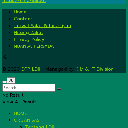
https://t.me/ldiibot
Home
Contact
Jadwal Salat & Imsakiyah
Hitung Zakat
Privacy Policy
NUANSA PERSADA
© 2020
DPP LDII
- Managed by
KIM & IT Division
.
No Result
View All Result
HOME
ORGANISASI
Tentang LDII