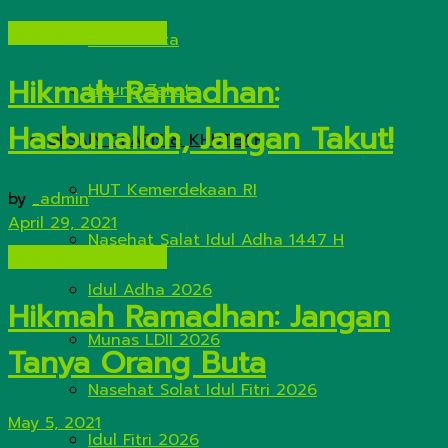
Fa aina tadzhabuun
Kirim Berita
Hikmah Ramadhan:
Hitung Zakat
Hasbunalloh, Jangan Takut!
DESAIN GRAFIS & KHUTBAH
HUT Kemerdekaan RI
by
_admin
April 29, 2021
Nasehat Salat Idul Adha 1447 H
Fa aina tadzhabuun
Idul Adha 2026
Hikmah Ramadhan: Jangan
Munas LDII 2026
Tanya Orang Buta
Nasehat Solat Idul Fitri 2026
May 5, 2021
Idul Fitri 2026