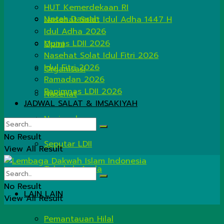
HUT Kemerdekaan RI
Lintas Daerah
Nasehat Salat Idul Adha 1447 H
Idul Adha 2026
Munas LDII 2026
Opini
Nasehat Solat Idul Fitri 2026
Idul Fitri 2026
Organisasi
Ramadan 2026
Rapimnas LDII 2026
Nasehat
JADWAL SALAT & IMSAKIYAH
Nasional
No Result
Seputar LDII
View All Result
Tahukah Anda
No Result
LAIN LAIN
View All Result
Pemantauan Hilal