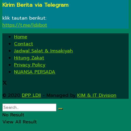
Kirim Berita via Telegram
klik tautan berikut:
https://t.me/ldiibot
Home
Contact
Jadwal Salat & Imsakiyah
Hitung Zakat
Privacy Policy
NUANSA PERSADA
© 2020
DPP LDII
- Managed by
KIM & IT Division
.
No Result
View All Result