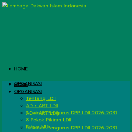
HOME
ORGANISASI
HOME
ORGANISASI
Tentang LDII
Tentang LDII
AD / ART LDII
Susunan Pengurus DPP LDII 2026-2031
AD / ART LDII
8 Pokok Pikiran LDII
Fatwa MUI
Susunan Pengurus DPP LDII 2026-2031