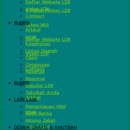
Daftar Website LDII
Video LDII
8 Pokok Pikiran LDII
Contact
RUBRIK
Fatwa MUI
Artikel
Iptek
Daftar Website LDII
Kesehatan
Lintas Daerah
Video LDII
Opini
Organisasi
Contact
Nasehat
Nasional
RUBRIK
Seputar LDII
Tahukah Anda
Artikel
LAIN LAIN
Pemantauan Hilal
Iptek
Kirim Berita
Hitung Zakat
Kesehatan
DESAIN GRAFIS & KHUTBAH