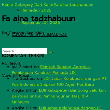
Home
Category
Dari Kami
Fa aina tadzhabuun
Ramadan 2026
Fa aina tadzhabuun
Rapimnas LDII 2026
No Content Available
JADWAL SALAT & IMSAKIYAH
KOMENTAR TERKINI
No Result
Ipa Slamet
on
Pemkab Subang Apresiasi
Pembinaan Karakter Pemuda LDII
View All Result
Tia Gustiara
on
LDII Jabar Kolaborasi dengan PT
Pos Indonesia Siapkan 100 Agen Pos Baru
Angka DH
on
LDII Kabupaten Bandung Salurkan
Bantuan untuk Pembangunan Masjid Al
Muhajirin
Angka DH
on
LDII Jabar Kolaborasi dengan PT