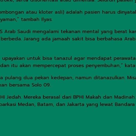
, stroke, serta disorientasi atau dimensia. Seluruh pasien
rombongan atau kloter asli) adalah pasien harus dinyata
yaman,” tambah Ilyas.
RS Arab Saudi mengalami tekanan mental yang berat kare
berbeda. Jarang ada jamaah sakit bisa berbahasa Arab.
mi upayakan untuk bisa tanazul agar mendapat perawatan 
 dan itu akan mempercepat proses penyembuhan,” kata I
a pulang dua pekan kedepan, namun ditanazulkan. Misal
gkan bersama Solo 09.
BPHI Jedah. Mereka berasal dari BPHI Makah dan Madina
mbarkasi Medan, Batam, dan Jakarta yang lewat Bandar