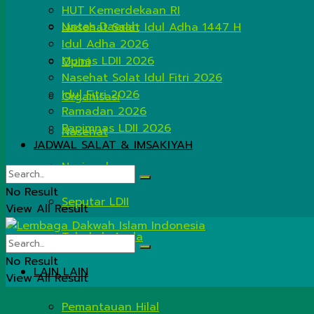
HUT Kemerdekaan RI
Lintas Daerah
Nasehat Salat Idul Adha 1447 H
Idul Adha 2026
Munas LDII 2026
Opini
Nasehat Solat Idul Fitri 2026
Idul Fitri 2026
Organisasi
Ramadan 2026
Rapimnas LDII 2026
Nasehat
JADWAL SALAT & IMSAKIYAH
Nasional
No Result
Seputar LDII
View All Result
Tahukah Anda
No Result
LAIN LAIN
View All Result
Pemantauan Hilal