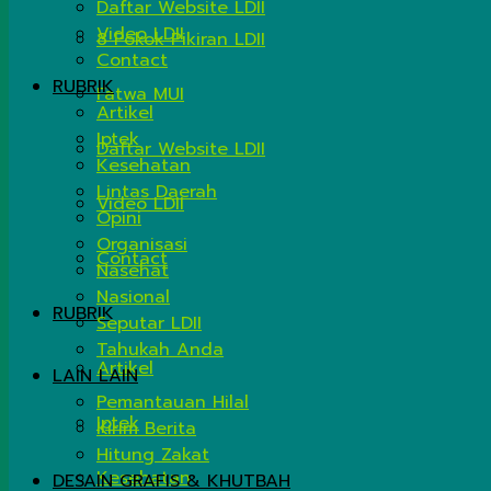
Daftar Website LDII
Video LDII
8 Pokok Pikiran LDII
Contact
RUBRIK
Fatwa MUI
Artikel
Iptek
Daftar Website LDII
Kesehatan
Lintas Daerah
Video LDII
Opini
Organisasi
Contact
Nasehat
Nasional
RUBRIK
Seputar LDII
Tahukah Anda
Artikel
LAIN LAIN
Pemantauan Hilal
Iptek
Kirim Berita
Hitung Zakat
Kesehatan
DESAIN GRAFIS & KHUTBAH