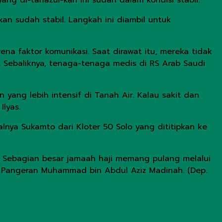
 yang di-tanazul-kan ini sudah dalam kondisi stabil.
kan sudah stabil. Langkah ini diambil untuk
na faktor komunikasi. Saat dirawat itu, mereka tidak
 Sebaliknya, tenaga-tenaga medis di RS Arab Saudi
yang lebih intensif di Tanah Air. Kalau sakit dan
lyas.
nya Sukamto dari Kloter 50 Solo yang dititipkan ke
h. Sebagian besar jamaah haji memang pulang melalui
a Pangeran Muhammad bin Abdul Aziz Madinah. (Dep.