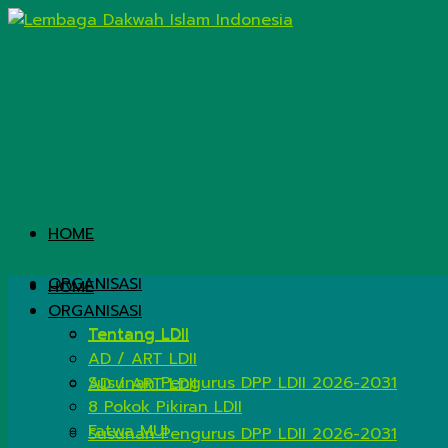
HOME
ORGANISASI
HOME
ORGANISASI
Tentang LDII
Tentang LDII
AD / ART LDII
Susunan Pengurus DPP LDII 2026-2031
AD / ART LDII
8 Pokok Pikiran LDII
Fatwa MUI
Susunan Pengurus DPP LDII 2026-2031