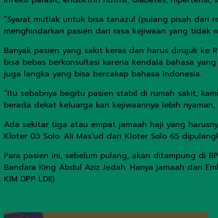
infeksi parasit, endoktrin nutrisi, diabetes, hipertensi
”Syarat mutlak untuk bisa tanazul (pulang pisah dari 
menghindarkan pasien dari rasa kejiwaan yang tidak n
Banyak pasien yang sakit keras dan harus dirujuk ke 
bisa bebas berkonsultasi karena kendala bahasa yang 
juga langka yang bisa bercakap bahasa Indonesia.
”Itu sebabnya begitu pasien stabil di rumah sakit, ka
berada dekat keluarga kan kejiwaannya lebih nyaman,
Ada sekitar tiga atau empat jamaah haji yang harusny
Kloter 03 Solo. Ali Mas’ud dari Kloter Solo 65 dipulan
Para pasien ini, sebelum pulang, akan ditampung di 
Bandara King Abdul Aziz Jedah. Hanya jamaah dari E
KIM DPP LDII)