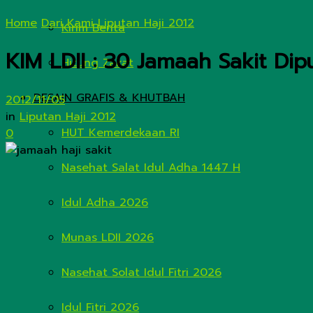
Home
Dari Kami
Liputan Haji 2012
Kirim Berita
KIM LDII : 30 Jamaah Sakit Di
Hitung Zakat
DESAIN GRAFIS & KHUTBAH
2012/11/05
in
Liputan Haji 2012
HUT Kemerdekaan RI
0
Nasehat Salat Idul Adha 1447 H
Idul Adha 2026
Munas LDII 2026
Nasehat Solat Idul Fitri 2026
Idul Fitri 2026