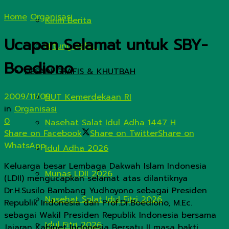
Home
Organisasi
Kirim Berita
Ucapan Selamat untuk SBY-
Hitung Zakat
Boediono
DESAIN GRAFIS & KHUTBAH
2009/11/09
HUT Kemerdekaan RI
in
Organisasi
0
Nasehat Salat Idul Adha 1447 H
Share on Facebook
Share on Twitter
Share on
WhatsApp
Idul Adha 2026
Keluarga besar Lembaga Dakwah Islam Indonesia
Munas LDII 2026
(LDII) mengucapkan selamat atas dilantiknya
Dr.H.Susilo Bambang Yudhoyono sebagai Presiden
Nasehat Solat Idul Fitri 2026
Republik Indonesia dan Prof.Dr.Boediono, M.Ec.
sebagai Wakil Presiden Republik Indonesia bersama
Idul Fitri 2026
Jajaran Kabinet Indonesia Bersatu II masa bakti