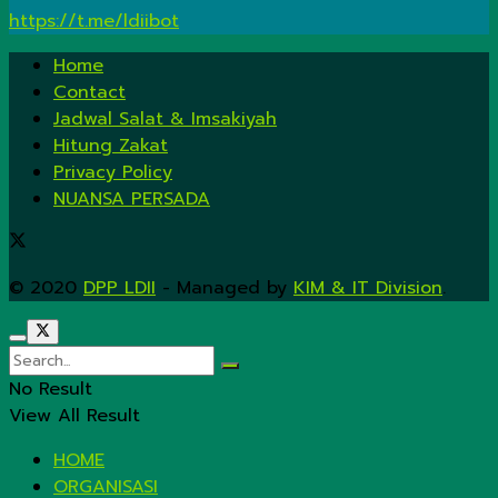
https://t.me/ldiibot
Home
Contact
Jadwal Salat & Imsakiyah
Hitung Zakat
Privacy Policy
NUANSA PERSADA
© 2020
DPP LDII
- Managed by
KIM & IT Division
.
No Result
View All Result
HOME
ORGANISASI