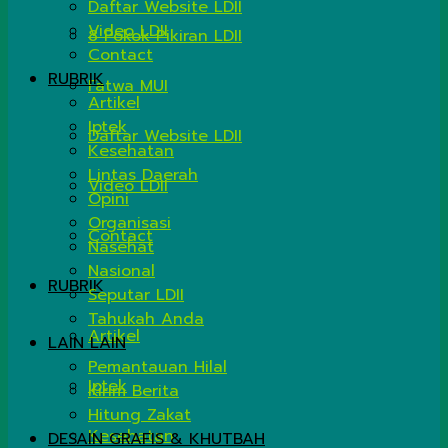
Daftar Website LDII
Video LDII
8 Pokok Pikiran LDII
Contact
RUBRIK
Fatwa MUI
Artikel
Iptek
Daftar Website LDII
Kesehatan
Lintas Daerah
Video LDII
Opini
Organisasi
Contact
Nasehat
Nasional
RUBRIK
Seputar LDII
Tahukah Anda
Artikel
LAIN LAIN
Pemantauan Hilal
Iptek
Kirim Berita
Hitung Zakat
Kesehatan
DESAIN GRAFIS & KHUTBAH