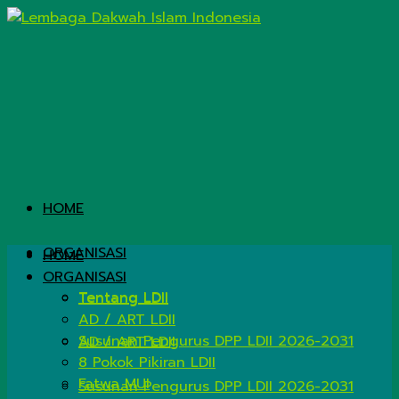
HOME
ORGANISASI
HOME
ORGANISASI
Tentang LDII
Tentang LDII
AD / ART LDII
Susunan Pengurus DPP LDII 2026-2031
AD / ART LDII
8 Pokok Pikiran LDII
Fatwa MUI
Susunan Pengurus DPP LDII 2026-2031