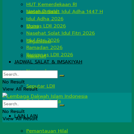
HUT Kemerdekaan RI
Lintas Daerah
Nasehat Salat Idul Adha 1447 H
Idul Adha 2026
Munas LDII 2026
Opini
Nasehat Solat Idul Fitri 2026
Idul Fitri 2026
Organisasi
Ramadan 2026
Rapimnas LDII 2026
Nasehat
JADWAL SALAT & IMSAKIYAH
Nasional
No Result
Seputar LDII
View All Result
Tahukah Anda
No Result
LAIN LAIN
View All Result
Pemantauan Hilal