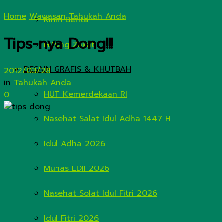
Home
Wawasan
Tahukah Anda
Kirim Berita
Tips-nya Dong!!!
Hitung Zakat
DESAIN GRAFIS & KHUTBAH
2012/03/28
in
Tahukah Anda
HUT Kemerdekaan RI
0
Nasehat Salat Idul Adha 1447 H
Idul Adha 2026
Munas LDII 2026
Nasehat Solat Idul Fitri 2026
Idul Fitri 2026