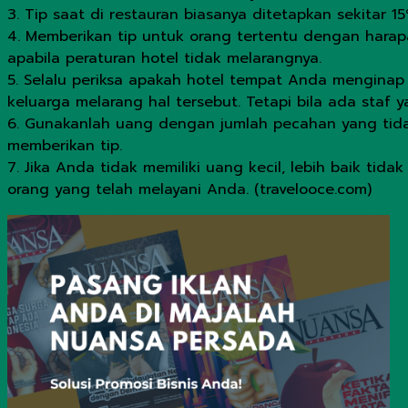
3. Tip saat di restauran biasanya ditetapkan sekitar 15
4. Memberikan tip untuk orang tertentu dengan harap
apabila peraturan hotel tidak melarangnya.
5. Selalu periksa apakah hotel tempat Anda menginap 
keluarga melarang hal tersebut. Tetapi bila ada staf
6. Gunakanlah uang dengan jumlah pecahan yang tidak 
memberikan tip.
7. Jika Anda tidak memiliki uang kecil, lebih baik ti
orang yang telah melayani Anda. (travelooce.com)