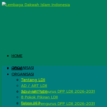
HOME
ORGANISASI
HOME
ORGANISASI
Tentang LDII
Tentang LDII
AD / ART LDII
Susunan Pengurus DPP LDII 2026-2031
AD / ART LDII
8 Pokok Pikiran LDII
Fatwa MUI
Susunan Pengurus DPP LDII 2026-2031