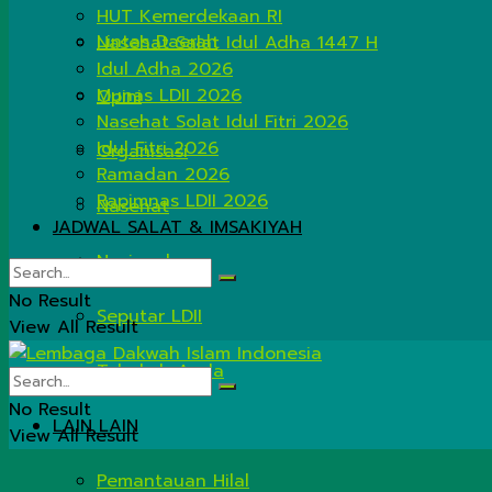
HUT Kemerdekaan RI
Lintas Daerah
Nasehat Salat Idul Adha 1447 H
Idul Adha 2026
Munas LDII 2026
Opini
Nasehat Solat Idul Fitri 2026
Idul Fitri 2026
Organisasi
Ramadan 2026
Rapimnas LDII 2026
Nasehat
JADWAL SALAT & IMSAKIYAH
Nasional
No Result
Seputar LDII
View All Result
Tahukah Anda
No Result
LAIN LAIN
View All Result
Pemantauan Hilal