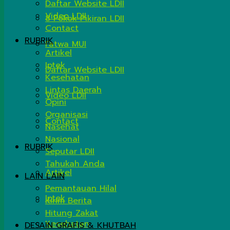
Daftar Website LDII
Video LDII
8 Pokok Pikiran LDII
Contact
RUBRIK
Fatwa MUI
Artikel
Iptek
Daftar Website LDII
Kesehatan
Lintas Daerah
Video LDII
Opini
Organisasi
Contact
Nasehat
Nasional
RUBRIK
Seputar LDII
Tahukah Anda
Artikel
LAIN LAIN
Pemantauan Hilal
Iptek
Kirim Berita
Hitung Zakat
Kesehatan
DESAIN GRAFIS & KHUTBAH