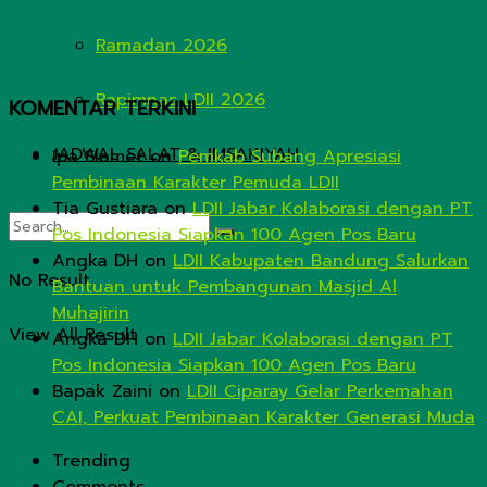
Ramadan 2026
Rapimnas LDII 2026
KOMENTAR TERKINI
JADWAL SALAT & IMSAKIYAH
Ipa Slamet
on
Pemkab Subang Apresiasi
Pembinaan Karakter Pemuda LDII
Tia Gustiara
on
LDII Jabar Kolaborasi dengan PT
Pos Indonesia Siapkan 100 Agen Pos Baru
Angka DH
on
LDII Kabupaten Bandung Salurkan
No Result
Bantuan untuk Pembangunan Masjid Al
Muhajirin
View All Result
Angka DH
on
LDII Jabar Kolaborasi dengan PT
Pos Indonesia Siapkan 100 Agen Pos Baru
Bapak Zaini
on
LDII Ciparay Gelar Perkemahan
CAI, Perkuat Pembinaan Karakter Generasi Muda
Trending