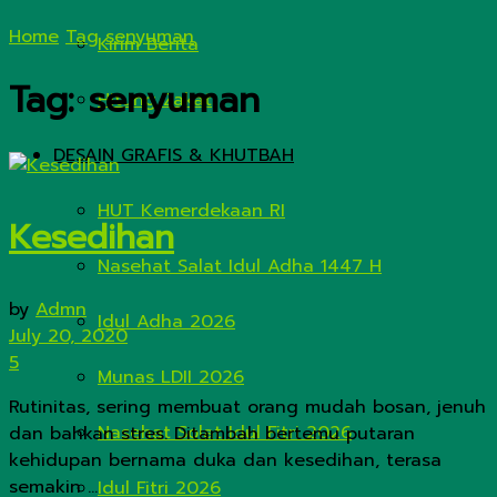
Home
Tag
senyuman
Kirim Berita
Tag:
senyuman
Hitung Zakat
DESAIN GRAFIS & KHUTBAH
HUT Kemerdekaan RI
Kesedihan
Nasehat Salat Idul Adha 1447 H
by
Admn
Idul Adha 2026
July 20, 2020
5
Munas LDII 2026
Rutinitas, sering membuat orang mudah bosan, jenuh
Nasehat Solat Idul Fitri 2026
dan bahkan stres. Ditambah bertemu putaran
kehidupan bernama duka dan kesedihan, terasa
semakin ...
Idul Fitri 2026