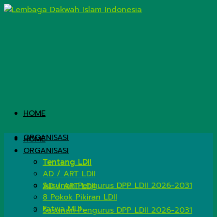
HOME
ORGANISASI
HOME
ORGANISASI
Tentang LDII
Tentang LDII
AD / ART LDII
Susunan Pengurus DPP LDII 2026-2031
AD / ART LDII
8 Pokok Pikiran LDII
Fatwa MUI
Susunan Pengurus DPP LDII 2026-2031