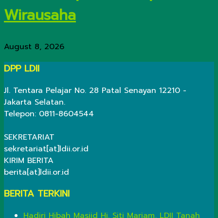
Wirausaha
August 8, 2026
DPP LDII
Jl. Tentara Pelajar No. 28 Patal Senayan 12210 -
Jakarta Selatan.
Telepon: 0811-8604544
SEKRETARIAT
sekretariat[at]ldii.or.id
KIRIM BERITA
berita[at]ldii.or.id
BERITA TERKINI
Hadiri Hibah Masjid Hj. Siti Mariam, LDII Tanah