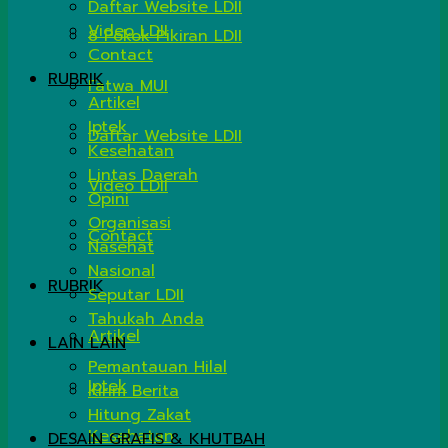
Daftar Website LDII
Video LDII
8 Pokok Pikiran LDII
Contact
RUBRIK
Fatwa MUI
Artikel
Iptek
Daftar Website LDII
Kesehatan
Lintas Daerah
Video LDII
Opini
Organisasi
Contact
Nasehat
Nasional
RUBRIK
Seputar LDII
Tahukah Anda
Artikel
LAIN LAIN
Pemantauan Hilal
Iptek
Kirim Berita
Hitung Zakat
Kesehatan
DESAIN GRAFIS & KHUTBAH