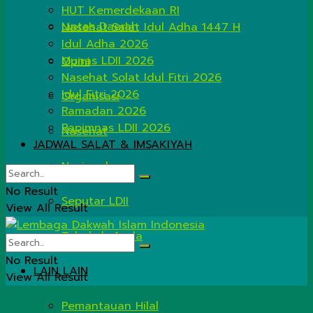
HUT Kemerdekaan RI
Lintas Daerah
Nasehat Salat Idul Adha 1447 H
Idul Adha 2026
Munas LDII 2026
Opini
Nasehat Solat Idul Fitri 2026
Idul Fitri 2026
Organisasi
Ramadan 2026
Rapimnas LDII 2026
Nasehat
JADWAL SALAT & IMSAKIYAH
Nasional
No Result
Seputar LDII
View All Result
Tahukah Anda
No Result
LAIN LAIN
View All Result
Pemantauan Hilal