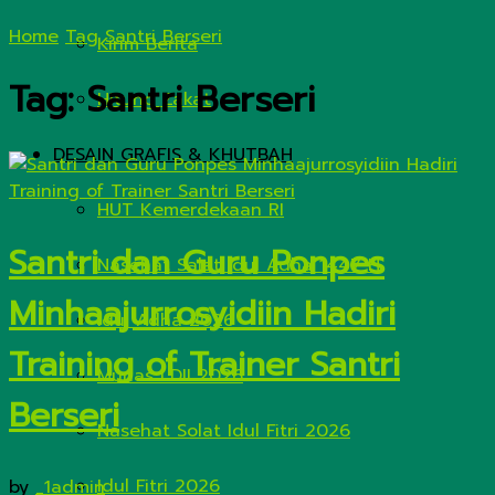
Home
Tag
Santri Berseri
Kirim Berita
Tag:
Santri Berseri
Hitung Zakat
DESAIN GRAFIS & KHUTBAH
HUT Kemerdekaan RI
Santri dan Guru Ponpes
Nasehat Salat Idul Adha 1447 H
Minhaajurrosyidiin Hadiri
Idul Adha 2026
Training of Trainer Santri
Munas LDII 2026
Berseri
Nasehat Solat Idul Fitri 2026
Idul Fitri 2026
by
_1admin