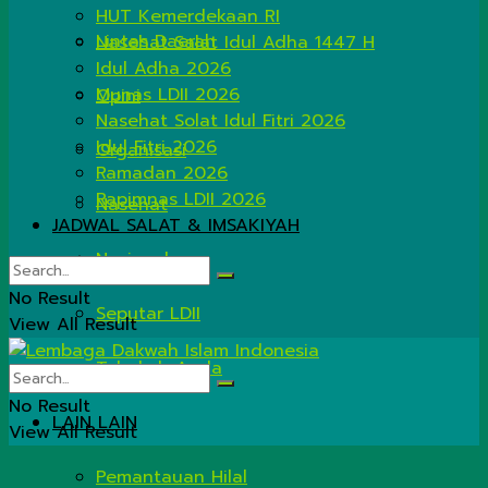
HUT Kemerdekaan RI
Lintas Daerah
Nasehat Salat Idul Adha 1447 H
Idul Adha 2026
Munas LDII 2026
Opini
Nasehat Solat Idul Fitri 2026
Idul Fitri 2026
Organisasi
Ramadan 2026
Rapimnas LDII 2026
Nasehat
JADWAL SALAT & IMSAKIYAH
Nasional
No Result
Seputar LDII
View All Result
Tahukah Anda
No Result
LAIN LAIN
View All Result
Pemantauan Hilal