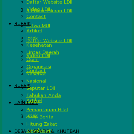
Daftar Website LDII
Video LDII
8 Pokok Pikiran LDII
Contact
RUBRIK
Fatwa MUI
Artikel
Iptek
Daftar Website LDII
Kesehatan
Lintas Daerah
Video LDII
Opini
Organisasi
Contact
Nasehat
Nasional
RUBRIK
Seputar LDII
Tahukah Anda
Artikel
LAIN LAIN
Pemantauan Hilal
Iptek
Kirim Berita
Hitung Zakat
Kesehatan
DESAIN GRAFIS & KHUTBAH