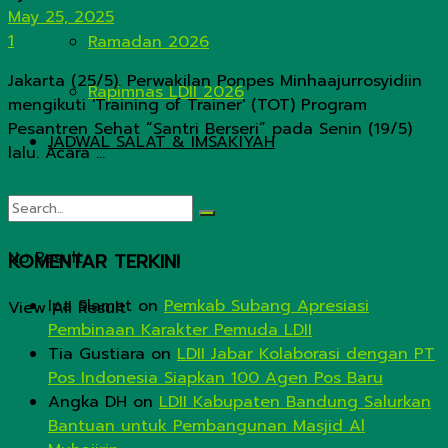
May 25, 2025
1
Ramadan 2026
Jakarta (25/5). Perwakilan Ponpes Minhaajurrosyidiin
Rapimnas LDII 2026
mengikuti 'Training of Trainer' (TOT) Program
Pesantren Sehat “Santri Berseri” pada Senin (19/5)
JADWAL SALAT & IMSAKIYAH
lalu. Acara ...
No Result
KOMENTAR TERKINI
Ipa Slamet
on
Pemkab Subang Apresiasi
View All Result
Pembinaan Karakter Pemuda LDII
Tia Gustiara
on
LDII Jabar Kolaborasi dengan PT
Pos Indonesia Siapkan 100 Agen Pos Baru
Angka DH
on
LDII Kabupaten Bandung Salurkan
Bantuan untuk Pembangunan Masjid Al