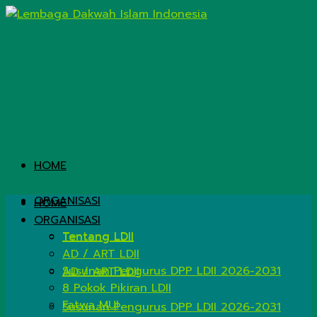
HOME
ORGANISASI
HOME
ORGANISASI
Tentang LDII
Tentang LDII
AD / ART LDII
Susunan Pengurus DPP LDII 2026-2031
AD / ART LDII
8 Pokok Pikiran LDII
Fatwa MUI
Susunan Pengurus DPP LDII 2026-2031