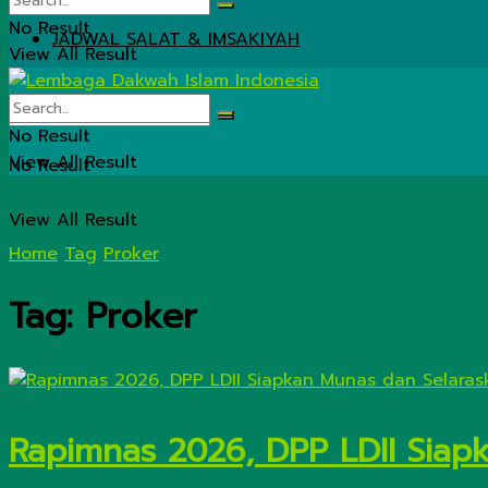
No Result
JADWAL SALAT & IMSAKIYAH
View All Result
No Result
View All Result
No Result
View All Result
Home
Tag
Proker
Tag:
Proker
Rapimnas 2026, DPP LDII Siap