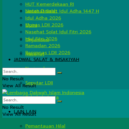
HUT Kemerdekaan RI
Lintas Daerah
Nasehat Salat Idul Adha 1447 H
Idul Adha 2026
Munas LDII 2026
Opini
Nasehat Solat Idul Fitri 2026
Idul Fitri 2026
Organisasi
Ramadan 2026
Rapimnas LDII 2026
Nasehat
JADWAL SALAT & IMSAKIYAH
Nasional
No Result
Seputar LDII
View All Result
Tahukah Anda
No Result
LAIN LAIN
View All Result
Pemantauan Hilal