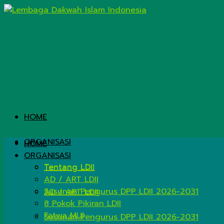
HOME
ORGANISASI
HOME
ORGANISASI
Tentang LDII
Tentang LDII
AD / ART LDII
Susunan Pengurus DPP LDII 2026-2031
AD / ART LDII
8 Pokok Pikiran LDII
Fatwa MUI
Susunan Pengurus DPP LDII 2026-2031