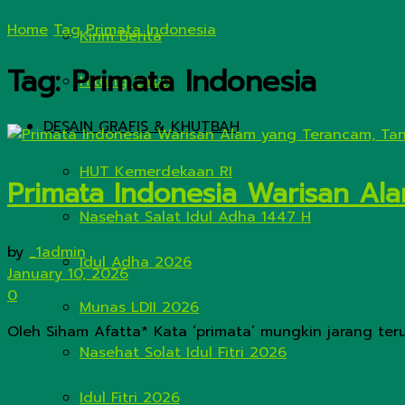
Home
Tag
Primata Indonesia
Kirim Berita
Tag:
Primata Indonesia
Hitung Zakat
DESAIN GRAFIS & KHUTBAH
HUT Kemerdekaan RI
Primata Indonesia Warisan A
Nasehat Salat Idul Adha 1447 H
by
_1admin
Idul Adha 2026
January 10, 2026
0
Munas LDII 2026
Oleh Siham Afatta* Kata ‘primata’ mungkin jarang teru
Nasehat Solat Idul Fitri 2026
Idul Fitri 2026