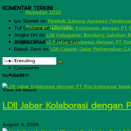
KOMENTAR TERKINI
Ramadan 2026
Ipa Slamet
on
Pemkab Subang Apresiasi Pembinaa
Rapimnas LDII 2026
Tia Gustiara
on
LDII Jabar Kolaborasi dengan PT 
Angka DH
on
LDII Kabupaten Bandung Salurkan B
JADWAL SALAT & IMSAKIYAH
Angka DH
on
LDII Jabar Kolaborasi dengan PT Po
Bapak Zaini
on
LDII Ciparay Gelar Perkemahan CA
Trending
Comments
Latest
No Result
View All Result
LDII Jabar Kolaborasi dengan 
August 4, 2026