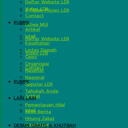
Daftar Website LDII
Video LDII
8 Pokok Pikiran LDII
Contact
RUBRIK
Fatwa MUI
Artikel
Iptek
Daftar Website LDII
Kesehatan
Lintas Daerah
Video LDII
Opini
Organisasi
Contact
Nasehat
Nasional
RUBRIK
Seputar LDII
Tahukah Anda
Artikel
LAIN LAIN
Pemantauan Hilal
Iptek
Kirim Berita
Hitung Zakat
Kesehatan
DESAIN GRAFIS & KHUTBAH