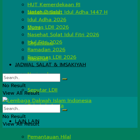
HUT Kemerdekaan RI
Lintas Daerah
Nasehat Salat Idul Adha 1447 H
Idul Adha 2026
Munas LDII 2026
Opini
Nasehat Solat Idul Fitri 2026
Idul Fitri 2026
Organisasi
Ramadan 2026
Rapimnas LDII 2026
Nasehat
JADWAL SALAT & IMSAKIYAH
Nasional
No Result
Seputar LDII
View All Result
Tahukah Anda
No Result
LAIN LAIN
View All Result
Pemantauan Hilal