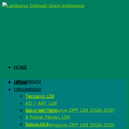
HOME
ORGANISASI
HOME
ORGANISASI
Tentang LDII
Tentang LDII
AD / ART LDII
Susunan Pengurus DPP LDII 2026-2031
AD / ART LDII
8 Pokok Pikiran LDII
Fatwa MUI
Susunan Pengurus DPP LDII 2026-2031