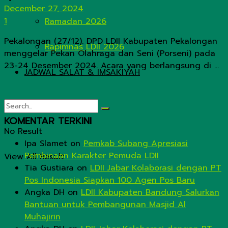
December 27, 2024
1
Ramadan 2026
Pekalongan (27/12). DPD LDII Kabupaten Pekalongan
Rapimnas LDII 2026
menggelar Pekan Olahraga dan Seni (Porseni) pada
23-24 Desember 2024. Acara yang berlangsung di ...
JADWAL SALAT & IMSAKIYAH
KOMENTAR TERKINI
No Result
Ipa Slamet
on
Pemkab Subang Apresiasi
Pembinaan Karakter Pemuda LDII
View All Result
Tia Gustiara
on
LDII Jabar Kolaborasi dengan PT
Pos Indonesia Siapkan 100 Agen Pos Baru
Angka DH
on
LDII Kabupaten Bandung Salurkan
Bantuan untuk Pembangunan Masjid Al
Muhajirin