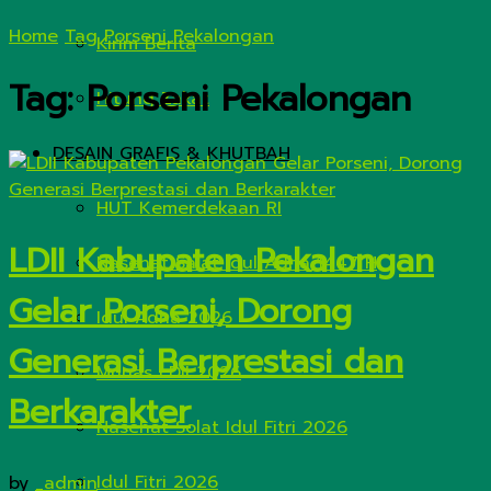
Home
Tag
Porseni Pekalongan
Kirim Berita
Tag:
Porseni Pekalongan
Hitung Zakat
DESAIN GRAFIS & KHUTBAH
HUT Kemerdekaan RI
LDII Kabupaten Pekalongan
Nasehat Salat Idul Adha 1447 H
Gelar Porseni, Dorong
Idul Adha 2026
Generasi Berprestasi dan
Munas LDII 2026
Berkarakter
Nasehat Solat Idul Fitri 2026
Idul Fitri 2026
by
_admin