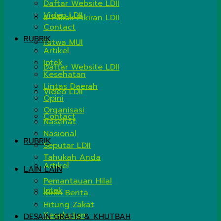
Daftar Website LDII
Video LDII
8 Pokok Pikiran LDII
Contact
RUBRIK
Fatwa MUI
Artikel
Iptek
Daftar Website LDII
Kesehatan
Lintas Daerah
Video LDII
Opini
Organisasi
Contact
Nasehat
Nasional
RUBRIK
Seputar LDII
Tahukah Anda
Artikel
LAIN LAIN
Pemantauan Hilal
Iptek
Kirim Berita
Hitung Zakat
Kesehatan
DESAIN GRAFIS & KHUTBAH