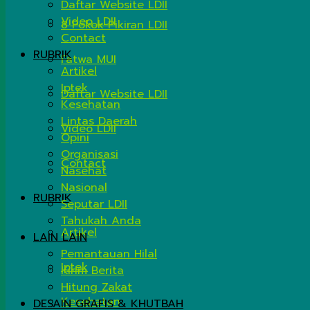
Daftar Website LDII
Video LDII
8 Pokok Pikiran LDII
Contact
RUBRIK
Fatwa MUI
Artikel
Iptek
Daftar Website LDII
Kesehatan
Lintas Daerah
Video LDII
Opini
Organisasi
Contact
Nasehat
Nasional
RUBRIK
Seputar LDII
Tahukah Anda
Artikel
LAIN LAIN
Pemantauan Hilal
Iptek
Kirim Berita
Hitung Zakat
Kesehatan
DESAIN GRAFIS & KHUTBAH