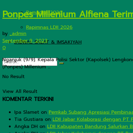
Ponpes Millenium Alfiena Teri
Ramadan 2026
Rapimnas LDII 2026
by
_admin
September 9, 2023
JADWAL SALAT & IMSAKIYAH
0
Nganjuk (9/9). Kepala Polisi Sektor (Kapolsek) Lengk
(Ponpes) Millenium ...
No Result
View All Result
KOMENTAR TERKINI
Ipa Slamet
on
Pemkab Subang Apresiasi Pembinaa
Tia Gustiara
on
LDII Jabar Kolaborasi dengan PT 
Angka DH
on
LDII Kabupaten Bandung Salurkan B