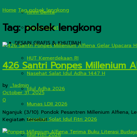
Home
Tag
polsek lengkong
Kirim Berita
Tag:
polsek lengkong
Hitung Zakat
DESAIN GRAFIS & KHUTBAH
HUT Kemerdekaan RI
426 Santri Ponpes Millenium Al
Nasehat Salat Idul Adha 1447 H
by
_1admin
Idul Adha 2026
October 31, 2025
0
Munas LDII 2026
Nganjuk (3/10). Pondok Pesantren Millenium Alfiena, 
Nasehat Solat Idul Fitri 2026
Kegiatan tersebut ...
Idul Fitri 2026