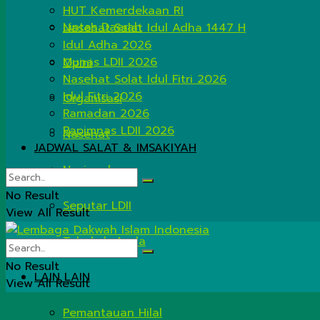
HUT Kemerdekaan RI
Lintas Daerah
Nasehat Salat Idul Adha 1447 H
Idul Adha 2026
Munas LDII 2026
Opini
Nasehat Solat Idul Fitri 2026
Idul Fitri 2026
Organisasi
Ramadan 2026
Rapimnas LDII 2026
Nasehat
JADWAL SALAT & IMSAKIYAH
Nasional
No Result
Seputar LDII
View All Result
Tahukah Anda
No Result
LAIN LAIN
View All Result
Pemantauan Hilal