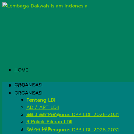
HOME
ORGANISASI
HOME
ORGANISASI
Tentang LDII
Tentang LDII
AD / ART LDII
Susunan Pengurus DPP LDII 2026-2031
AD / ART LDII
8 Pokok Pikiran LDII
Fatwa MUI
Susunan Pengurus DPP LDII 2026-2031