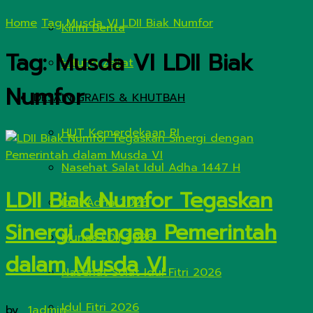
Home
Tag
Musda VI LDII Biak Numfor
Kirim Berita
Tag:
Musda VI LDII Biak
Hitung Zakat
Numfor
DESAIN GRAFIS & KHUTBAH
HUT Kemerdekaan RI
Nasehat Salat Idul Adha 1447 H
LDII Biak Numfor Tegaskan
Idul Adha 2026
Sinergi dengan Pemerintah
Munas LDII 2026
dalam Musda VI
Nasehat Solat Idul Fitri 2026
Idul Fitri 2026
by
_1admin