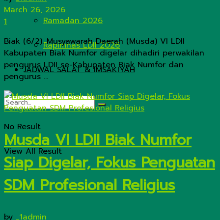
March 26, 2026
Ramadan 2026
1
Biak (6/2). Musyawarah Daerah (Musda) VI LDII
Rapimnas LDII 2026
Kabupaten Biak Numfor digelar dihadiri perwakilan
pengurus LDII se-Kabupaten Biak Numfor dan
JADWAL SALAT & IMSAKIYAH
pengurus ...
No Result
Musda VI LDII Biak Numfor
View All Result
Siap Digelar, Fokus Penguatan
SDM Profesional Religius
by
_1admin