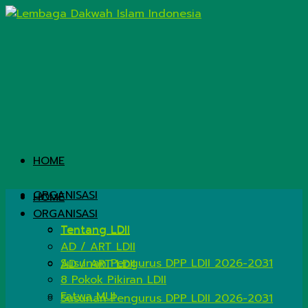
HOME
ORGANISASI
HOME
ORGANISASI
Tentang LDII
Tentang LDII
AD / ART LDII
Susunan Pengurus DPP LDII 2026-2031
AD / ART LDII
8 Pokok Pikiran LDII
Fatwa MUI
Susunan Pengurus DPP LDII 2026-2031