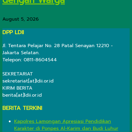
dengan Warga
August 5, 2026
DPP LDII
Jl. Tentara Pelajar No. 28 Patal Senayan 12210 -
Jakarta Selatan.
Telepon: 0811-8604544
SEKRETARIAT
sekretariat[at]ldii.or.id
KIRIM BERITA
berita[at]ldii.or.id
BERITA TERKINI
Kapolres Lamongan Apresiasi Pendidikan
Karakter di Ponpes Al-Karim dan Budi Luhur