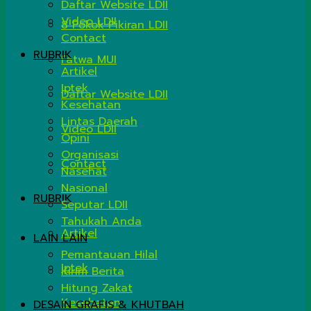
Daftar Website LDII
Video LDII
8 Pokok Pikiran LDII
Contact
RUBRIK
Fatwa MUI
Artikel
Iptek
Daftar Website LDII
Kesehatan
Lintas Daerah
Video LDII
Opini
Organisasi
Contact
Nasehat
Nasional
RUBRIK
Seputar LDII
Tahukah Anda
Artikel
LAIN LAIN
Pemantauan Hilal
Iptek
Kirim Berita
Hitung Zakat
Kesehatan
DESAIN GRAFIS & KHUTBAH