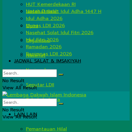
HUT Kemerdekaan RI
Lintas Daerah
Nasehat Salat Idul Adha 1447 H
Idul Adha 2026
Munas LDII 2026
Opini
Nasehat Solat Idul Fitri 2026
Idul Fitri 2026
Organisasi
Ramadan 2026
Rapimnas LDII 2026
Nasehat
JADWAL SALAT & IMSAKIYAH
Nasional
No Result
Seputar LDII
View All Result
Tahukah Anda
No Result
LAIN LAIN
View All Result
Pemantauan Hilal