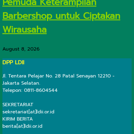
Pemuda Keterampilan
Barbershop untuk Ciptakan
Wirausaha
August 8, 2026
DPP LDII
Jl. Tentara Pelajar No. 28 Patal Senayan 12210 -
Jakarta Selatan.
Telepon: 0811-8604544
SEKRETARIAT
sekretariat[at]ldii.or.id
KIRIM BERITA
berita[at]ldii.or.id