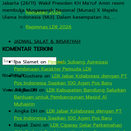
Jakarta (26/11). Wakil Presiden KH Ma'ruf Amin resmi
membuka Musyawarah Nasional (Munas) X Majelis
Ramadan 2026
Ulama Indonesia (MUI). Dalam kesempatan itu, ...
Rapimnas LDII 2026
JADWAL SALAT & IMSAKIYAH
KOMENTAR TERKINI
Ipa Slamet
on
Pemkab Subang Apresiasi
Pembinaan Karakter Pemuda LDII
No Result
Tia Gustiara
on
LDII Jabar Kolaborasi dengan PT
Pos Indonesia Siapkan 100 Agen Pos Baru
View All Result
Angka DH
on
LDII Kabupaten Bandung Salurkan
Bantuan untuk Pembangunan Masjid Al
Muhajirin
Angka DH
on
LDII Jabar Kolaborasi dengan PT
Pos Indonesia Siapkan 100 Agen Pos Baru
Bapak Zaini
on
LDII Ciparay Gelar Perkemahan