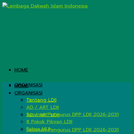
HOME
ORGANISASI
HOME
ORGANISASI
Tentang LDII
Tentang LDII
AD / ART LDII
Susunan Pengurus DPP LDII 2026-2031
AD / ART LDII
8 Pokok Pikiran LDII
Fatwa MUI
Susunan Pengurus DPP LDII 2026-2031