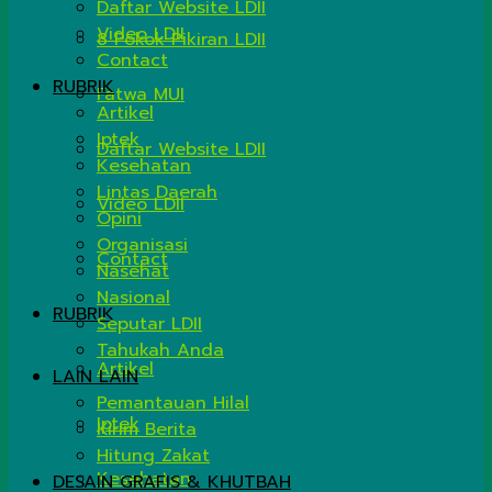
Daftar Website LDII
Video LDII
8 Pokok Pikiran LDII
Contact
RUBRIK
Fatwa MUI
Artikel
Iptek
Daftar Website LDII
Kesehatan
Lintas Daerah
Video LDII
Opini
Organisasi
Contact
Nasehat
Nasional
RUBRIK
Seputar LDII
Tahukah Anda
Artikel
LAIN LAIN
Pemantauan Hilal
Iptek
Kirim Berita
Hitung Zakat
Kesehatan
DESAIN GRAFIS & KHUTBAH