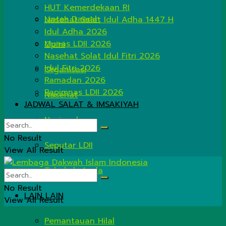
HUT Kemerdekaan RI
Lintas Daerah
Nasehat Salat Idul Adha 1447 H
Idul Adha 2026
Munas LDII 2026
Opini
Nasehat Solat Idul Fitri 2026
Idul Fitri 2026
Organisasi
Ramadan 2026
Rapimnas LDII 2026
Nasehat
JADWAL SALAT & IMSAKIYAH
Nasional
No Result
Seputar LDII
View All Result
Tahukah Anda
No Result
LAIN LAIN
View All Result
Pemantauan Hilal