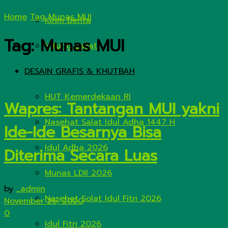
Home
Tag
Munas MUI
Kirim Berita
Tag:
Munas MUI
Hitung Zakat
DESAIN GRAFIS & KHUTBAH
HUT Kemerdekaan RI
Wapres: Tantangan MUI yakni
Nasehat Salat Idul Adha 1447 H
Ide-Ide Besarnya Bisa
Idul Adha 2026
Diterima Secara Luas
Munas LDII 2026
by
_admin
Nasehat Solat Idul Fitri 2026
November 26, 2020
0
Idul Fitri 2026