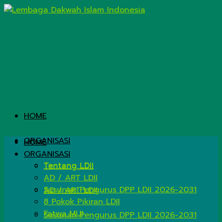
HOME
ORGANISASI
HOME
ORGANISASI
Tentang LDII
Tentang LDII
AD / ART LDII
Susunan Pengurus DPP LDII 2026-2031
AD / ART LDII
8 Pokok Pikiran LDII
Fatwa MUI
Susunan Pengurus DPP LDII 2026-2031