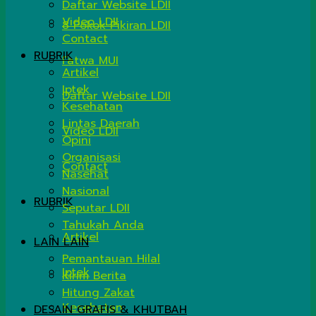
Daftar Website LDII
Video LDII
8 Pokok Pikiran LDII
Contact
RUBRIK
Fatwa MUI
Artikel
Iptek
Daftar Website LDII
Kesehatan
Lintas Daerah
Video LDII
Opini
Organisasi
Contact
Nasehat
Nasional
RUBRIK
Seputar LDII
Tahukah Anda
Artikel
LAIN LAIN
Pemantauan Hilal
Iptek
Kirim Berita
Hitung Zakat
Kesehatan
DESAIN GRAFIS & KHUTBAH