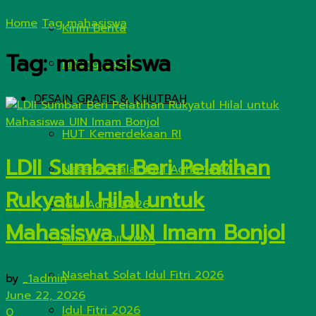
Home
Tag
mahasiswa
Kirim Berita
Tag:
mahasiswa
Hitung Zakat
DESAIN GRAFIS & KHUTBAH
HUT Kemerdekaan RI
LDII Sumbar Beri Pelatihan
Nasehat Salat Idul Adha 1447 H
Rukyatul Hilal untuk
Idul Adha 2026
Mahasiswa UIN Imam Bonjol
Munas LDII 2026
Nasehat Solat Idul Fitri 2026
by
_1admin
June 22, 2026
Idul Fitri 2026
0