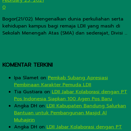
February 23, 2021
0
Bogor(21/02). Mengenalkan dunia perkuliahan serta
kehidupan kampus bagi remaja LDII yang masih di
Sekolah Menengah Atas (SMA) dan sederajat, Divisi ...
KOMENTAR TERKINI
Ipa Slamet
on
Pemkab Subang Apresiasi
Pembinaan Karakter Pemuda LDII
Tia Gustiara
on
LDII Jabar Kolaborasi dengan PT
Pos Indonesia Siapkan 100 Agen Pos Baru
Angka DH
on
LDII Kabupaten Bandung Salurkan
Bantuan untuk Pembangunan Masjid Al
Muhajirin
Angka DH
on
LDII Jabar Kolaborasi dengan PT