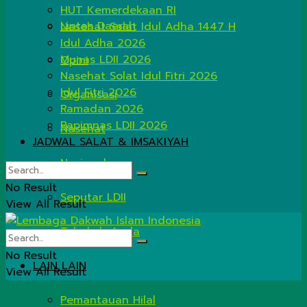
HUT Kemerdekaan RI
Lintas Daerah
Nasehat Salat Idul Adha 1447 H
Idul Adha 2026
Munas LDII 2026
Opini
Nasehat Solat Idul Fitri 2026
Idul Fitri 2026
Organisasi
Ramadan 2026
Rapimnas LDII 2026
Nasehat
JADWAL SALAT & IMSAKIYAH
Nasional
No Result
Seputar LDII
View All Result
Tahukah Anda
No Result
LAIN LAIN
View All Result
Pemantauan Hilal