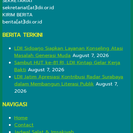
SEKRETARIAT
sekretariat[at]ldii.or.id
KIRIM BERITA
berita[at]ldii.or.id
BERITA TERKINI
LDII Sidoarjo Siapkan Layanan Konseling Atasi
Masalah Generasi Muda
August 7, 2026
Sambut HUT ke-81 RI, LDII Kintap Gelar Kerja
Bakti
August 7, 2026
LDII Jatim Apresiasi Kontribusi Radar Surabaya
dalam Membangun Literasi Publik
August 7,
2026
NAVIGASI
Home
Contact
Jadwal Salat & Imsakiyah