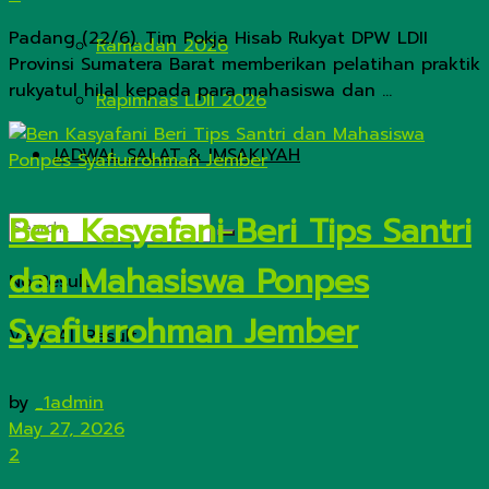
Padang (22/6). Tim Pokja Hisab Rukyat DPW LDII
Ramadan 2026
Provinsi Sumatera Barat memberikan pelatihan praktik
rukyatul hilal kepada para mahasiswa dan ...
Rapimnas LDII 2026
JADWAL SALAT & IMSAKIYAH
Ben Kasyafani Beri Tips Santri
dan Mahasiswa Ponpes
No Result
Syafiurrohman Jember
View All Result
by
_1admin
May 27, 2026
2