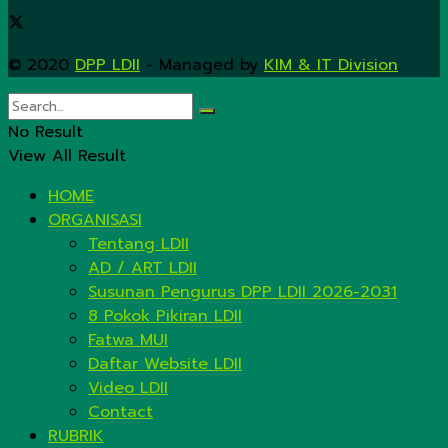
© 2020
DPP LDII
- Managed by
KIM & IT Division
.
No Result
View All Result
HOME
ORGANISASI
Tentang LDII
AD / ART LDII
Susunan Pengurus DPP LDII 2026-2031
8 Pokok Pikiran LDII
Fatwa MUI
Daftar Website LDII
Video LDII
Contact
RUBRIK