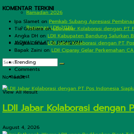
KOMENTAR TERKINI
Ramadan 2026
Ipa Slamet
on
Pemkab Subang Apresiasi Pembinaa
Rapimnas LDII 2026
Tia Gustiara
on
LDII Jabar Kolaborasi dengan PT 
Angka DH
on
LDII Kabupaten Bandung Salurkan B
JADWAL SALAT & IMSAKIYAH
Angka DH
on
LDII Jabar Kolaborasi dengan PT Po
Bapak Zaini
on
LDII Ciparay Gelar Perkemahan CA
Trending
Comments
Latest
No Result
View All Result
LDII Jabar Kolaborasi dengan 
August 4, 2026