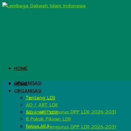
HOME
ORGANISASI
HOME
ORGANISASI
Tentang LDII
Tentang LDII
AD / ART LDII
Susunan Pengurus DPP LDII 2026-2031
AD / ART LDII
8 Pokok Pikiran LDII
Fatwa MUI
Susunan Pengurus DPP LDII 2026-2031