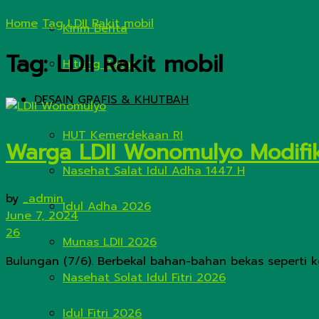
Home
Tag
LDII Rakit mobil
Kirim Berita
Tag:
LDII Rakit mobil
Hitung Zakat
DESAIN GRAFIS & KHUTBAH
HUT Kemerdekaan RI
Warga LDII Wonomulyo Modifi
Nasehat Salat Idul Adha 1447 H
by
_admin
Idul Adha 2026
June 7, 2024
26
Munas LDII 2026
Bulungan (7/6). Berbekal bahan-bahan bekas seperti ker
Nasehat Solat Idul Fitri 2026
Idul Fitri 2026