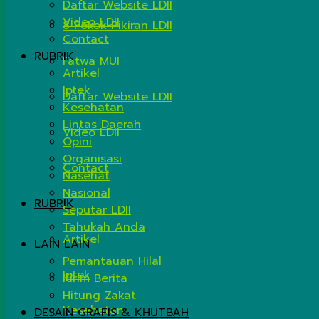
Daftar Website LDII
Video LDII
8 Pokok Pikiran LDII
Contact
RUBRIK
Fatwa MUI
Artikel
Iptek
Daftar Website LDII
Kesehatan
Lintas Daerah
Video LDII
Opini
Organisasi
Contact
Nasehat
Nasional
RUBRIK
Seputar LDII
Tahukah Anda
Artikel
LAIN LAIN
Pemantauan Hilal
Iptek
Kirim Berita
Hitung Zakat
Kesehatan
DESAIN GRAFIS & KHUTBAH