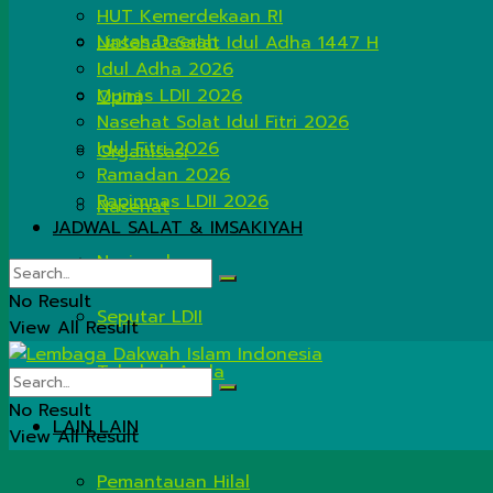
HUT Kemerdekaan RI
Lintas Daerah
Nasehat Salat Idul Adha 1447 H
Idul Adha 2026
Munas LDII 2026
Opini
Nasehat Solat Idul Fitri 2026
Idul Fitri 2026
Organisasi
Ramadan 2026
Rapimnas LDII 2026
Nasehat
JADWAL SALAT & IMSAKIYAH
Nasional
No Result
Seputar LDII
View All Result
Tahukah Anda
No Result
LAIN LAIN
View All Result
Pemantauan Hilal